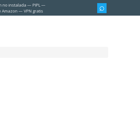
n no instalada
PIPL
te Amazon
VPN gratis