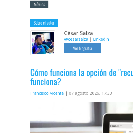
Móviles
Sobre el autor
César Salza
@cesarsalza
|
LinkedIn
Ver biografía
Cómo funciona la opción de "rec
funciona?
Francisco Vicente
07 agosto 2026, 17:33