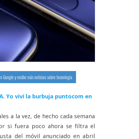
n Google y recibe más noticias sobre tecnología
 IA. Yo viví la burbuja puntocom en
ales a la vez, de hecho cada semana
 si fuera poco ahora se filtra el
usta del móvil anunciado en abril