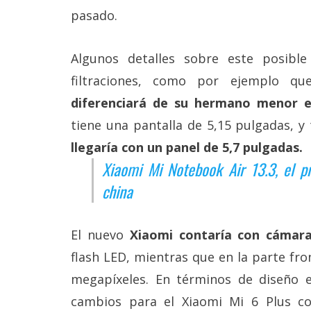
Más
pasado.
temas
Algunos detalles sobre este posibl
Sorteos
filtraciones, como por ejemplo q
diferenciará de su hermano menor 
Foros
tiene una pantalla de 5,15 pulgadas, y
llegaría con un panel de 5,7 pulgadas.
Contacto
/
Xiaomi Mi Notebook Air 13.3, el p
Sobre
nosotros
china
/
Publicidad
/
El nuevo
Xiaomi contaría con cámara
Cambiar
opciones
flash LED, mientras que en la parte fro
de
megapíxeles. En términos de diseño 
privacidad
/
cambios para el Xiaomi Mi 6 Plus con
Aviso