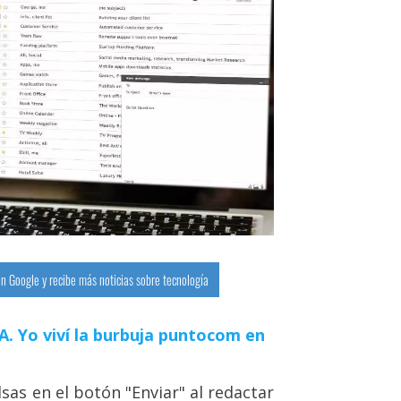
n Google y recibe más noticias sobre tecnología
 IA. Yo viví la burbuja puntocom en
sas en el botón "Enviar" al redactar