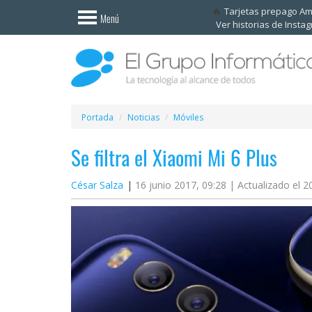
Invitado
Tarjetas prepago A
Menú
Ver historias de Insta
Iniciar
sesión /
Registrarse
Esenciales
Móviles
Portada
Noticias
Móviles
Se filtra el Xiaomi Mi 6 Plus
Ofertas
César Salza
16 junio 2017, 09:28 |
Actualizado el 20
Apps
Redes
sociales
Plataformas