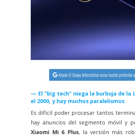
streaming
Operadores
Trucos
y
Tutoriales
Ciberseguridad
Añade El Grupo Informático como fuente preferida e
Sistemas
El "big tech" niega la burbuja de la
operativos
el 2000, y hay muchos paralelismos
Profesional
Es difícil poder procesar tantos termin
hay anuncios del segmento móvil y por
+
Xiaomi Mi 6 Plus
, la versión más rob