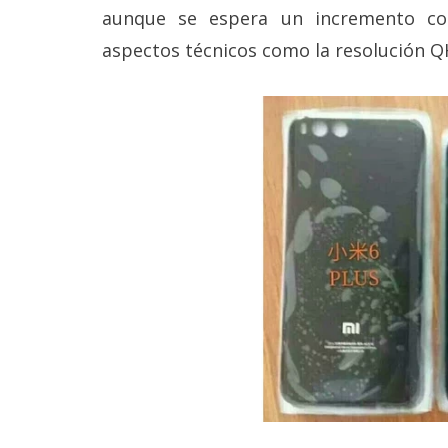
Legal
aunque se espera un incremento con
aspectos técnicos como la resolución Q
El medio de
comunicación
digital donde
encontrarás
todas las
noticias sobre
tecnología,
móviles,
ordenadores,
apps,
informática,
videojuegos,
comparativas,
trucos y
tutoriales.
El Grupo
Informático
(CC) 2006-
2026.
Algunos
derechos