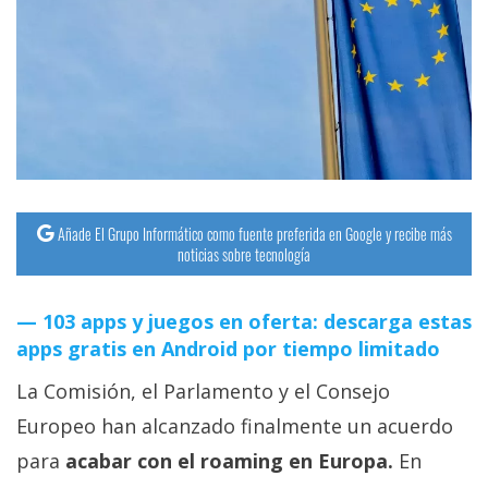
streaming
Operadores
Trucos
y
Tutoriales
Añade El Grupo Informático como fuente preferida en Google y recibe más
Ciberseguridad
noticias sobre tecnología
Sistemas
103 apps y juegos en oferta: descarga estas
operativos
apps gratis en Android por tiempo limitado
La Comisión, el Parlamento y el Consejo
Profesional
Europeo han alcanzado finalmente un acuerdo
para
acabar con el roaming en Europa.
En
+