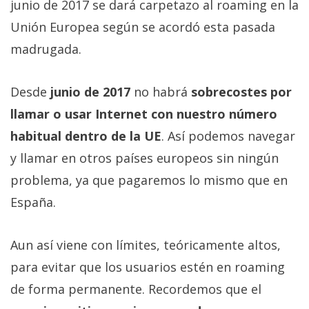
junio de 2017 se dará carpetazo al roaming en la
Más
temas
Unión Europea según se acordó esta pasada
madrugada.
Sorteos
Desde
junio de 2017
no habrá
sobrecostes por
Foros
llamar o usar Internet con nuestro número
habitual dentro de la UE
. Así podemos navegar
Contacto
y llamar en otros países europeos sin ningún
/
problema, ya que pagaremos lo mismo que en
Sobre
nosotros
España.
/
Publicidad
Aun así viene con límites, teóricamente altos,
/
para evitar que los usuarios estén en roaming
Cambiar
opciones
de forma permanente. Recordemos que el
de