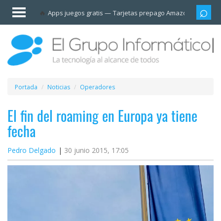
Invitado
Apps juegos gratis
Tarjetas prepago Amazon
Grupo
Iniciar
sesión /
Registrarse
Esenciales
Móviles
Portada
Noticias
Operadores
Ofertas
El fin del roaming en Europa ya tiene
fecha
Apps
Pedro Delgado
30 junio 2015, 17:05
Redes
sociales
Plataformas