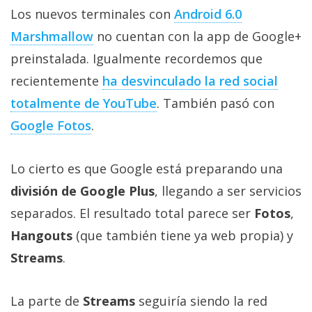
Más
Los nuevos terminales con
Android 6.0
temas
Marshmallow
no cuentan con la app de Google+
preinstalada. Igualmente recordemos que
Sorteos
recientemente
ha desvinculado la red social
totalmente de YouTube
. También pasó con
Foros
Google Fotos
.
Contacto
/
Lo cierto es que Google está preparando una
Sobre
división de Google Plus
, llegando a ser servicios
nosotros
separados. El resultado total parece ser
Fotos
,
/
Publicidad
Hangouts
(que también tiene ya web propia) y
/
Streams
.
Cambiar
opciones
La parte de
Streams
seguiría siendo la red
de