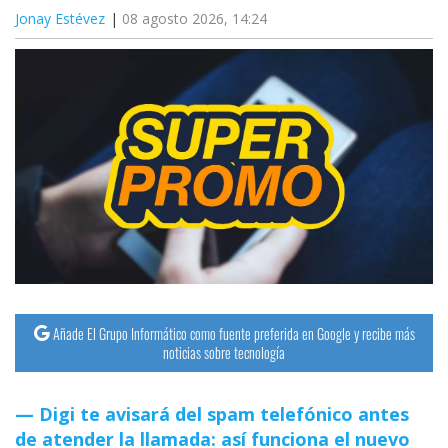
Jonay Estévez
08 agosto 2026, 14:24
Añade El Grupo Informático como fuente preferida en Google y recibe más
noticias sobre tecnología
Digi te avisará del spam telefónico antes
de atender la llamada: así funciona el nuevo