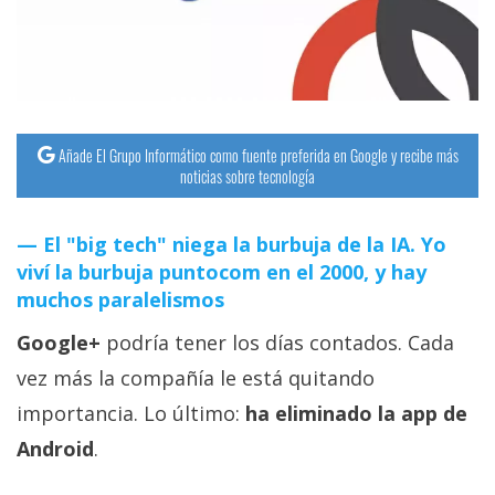
streaming
Operadores
Trucos
Añade El Grupo Informático como fuente preferida en Google y recibe más
y
noticias sobre tecnología
Tutoriales
El "big tech" niega la burbuja de la IA. Yo
Ciberseguridad
viví la burbuja puntocom en el 2000, y hay
muchos paralelismos
Sistemas
Google+
podría tener los días contados. Cada
operativos
vez más la compañía le está quitando
Profesional
importancia. Lo último:
ha eliminado la app de
Android
.
+