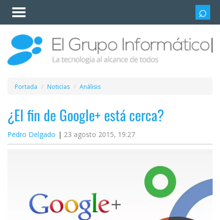
Invitado
Iniciar
sesión /
Registrarse
Esenciales
Móviles
Portada
Noticias
Análisis
Ofertas
¿El fin de Google+ está cerca?
Pedro Delgado
23 agosto 2015, 19:27
Apps
Redes
sociales
Plataformas