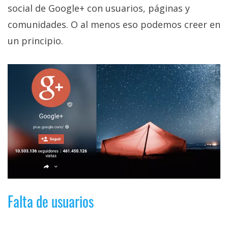
privacidad
social de Google+ con usuarios, páginas y
/
comunidades. O al menos eso podemos creer en
Aviso
un principio.
Legal
El medio de
comunicación
digital donde
encontrarás
todas las
noticias sobre
tecnología,
móviles,
ordenadores,
apps,
informática,
videojuegos,
comparativas,
Falta de usuarios
trucos y
tutoriales.