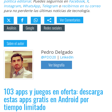
política editorial
. Puedes seguirnos en
Facebook
,
X
,
Instagram
,
WhatsApp
,
Telegram
o
recibirnos en tu correo
para no perderte las últimas noticias de tecnología.
Ver Comentarios
Análisis
Google
Redes sociales
Sobre el autor
Pedro Delgado
@PDD20
|
LinkedIn
Ver biografía
103 apps y juegos en oferta: descarga
estas apps gratis en Android por
tiempo limitado