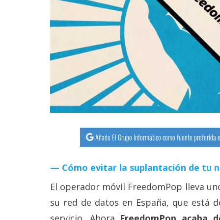
streaming
Operadores
Trucos
y
Tutoriales
Ciberseguridad
Añade El Grupo Informático como fuente preferida e
Sistemas
operativos
Cómo evitar la suplantación de tu 
Profesional
El operador móvil FreedomPop lleva un
su red de datos en España, que está d
+
servicio. Ahora
FreedomPop acaba de