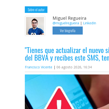
Sobre el autor
Miguel Regueira
@miguelregueira
|
LinkedIn
Ver biografía
"Tienes que actualizar el nuevo s
del BBVA y recibes este SMS, t
Francisco Vicente
06 agosto 2026, 16:34