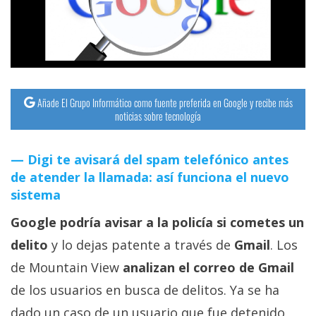
streaming
Operadores
Trucos
y
Añade El Grupo Informático como fuente preferida en Google y recibe más
noticias sobre tecnología
Tutoriales
Digi te avisará del spam telefónico antes
Ciberseguridad
de atender la llamada: así funciona el nuevo
sistema
Sistemas
Google podría avisar a la policía si cometes un
operativos
delito
y lo dejas patente a través de
Gmail
. Los
Profesional
de Mountain View
analizan el correo de Gmail
de los usuarios en busca de delitos. Ya se ha
+
dado un caso de un usuario que fue detenido