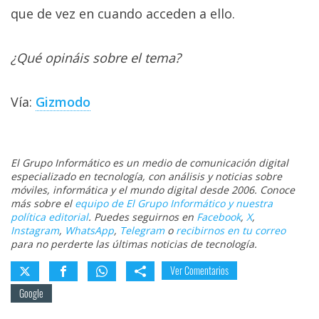
El Grupo
que de vez en cuando acceden a ello.
Informático
(CC) 2006-
2026.
Algunos
¿Qué opináis sobre el tema?
derechos
reservados
.
Vía:
Gizmodo
El Grupo Informático es un medio de comunicación digital
especializado en tecnología, con análisis y noticias sobre
móviles, informática y el mundo digital desde 2006. Conoce
más sobre el
equipo de El Grupo Informático y nuestra
política editorial
. Puedes seguirnos en
Facebook
,
X
,
Instagram
,
WhatsApp
,
Telegram
o
recibirnos en tu correo
para no perderte las últimas noticias de tecnología.
Ver Comentarios
Google