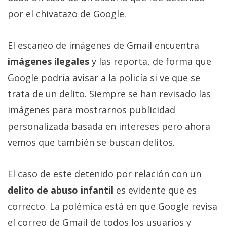
Más
por el chivatazo de Google.
temas
El escaneo de imágenes de Gmail encuentra
Sorteos
imágenes ilegales
y las reporta, de forma que
Google podría avisar a la policía si ve que se
Foros
trata de un delito. Siempre se han revisado las
Contacto
imágenes para mostrarnos publicidad
/
personalizada basada en intereses pero ahora
Sobre
vemos que también se buscan delitos.
nosotros
/
Publicidad
El caso de este detenido por relación con un
/
delito de abuso infantil
es evidente que es
Cambiar
correcto. La polémica está en que Google revisa
opciones
de
el correo de Gmail de todos los usuarios y