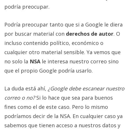
privacidad
podría preocupar.
/
Aviso
Podría preocupar tanto que si a Google le diera
Legal
por buscar material con
derechos de autor
. O
incluso contenido político, económico o
El medio de
comunicación
cualquier otro material sensible. Ya vemos que
digital donde
encontrarás
no solo la
NSA
le interesa nuestro correo sino
todas las
noticias sobre
que el propio Google podría usarlo.
tecnología,
móviles,
ordenadores,
La duda está ahí,
¿Google debe escanear nuestro
apps,
correo o no?
Si lo hace que sea para buenos
informática,
videojuegos,
fines como el de este caso. Pero lo mismo
comparativas,
trucos y
podríamos decir de la NSA. En cualquier caso ya
tutoriales.
sabemos que tienen acceso a nuestros datos y