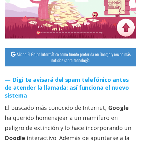
streaming
Operadores
Trucos
y
Tutoriales
Añade El Grupo Informático como fuente preferida en Google y recibe más
noticias sobre tecnología
Ciberseguridad
Digi te avisará del spam telefónico antes
de atender la llamada: así funciona el nuevo
Sistemas
sistema
operativos
El buscado más conocido de Internet,
Google
Profesional
ha querido homenajear a un mamífero en
peligro de extinción y lo hace incorporando un
+
Doodle
interactivo. Además de apuntarse a la