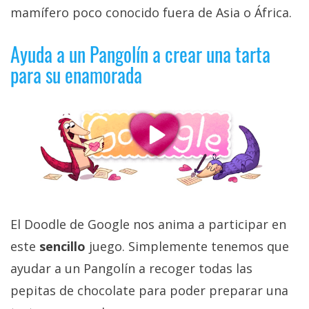
privacidad
mamífero poco conocido fuera de Asia o África.
/
Aviso
Ayuda a un Pangolín a crear una tarta
Legal
para su enamorada
El medio de
comunicación
digital donde
encontrarás
todas las
noticias sobre
tecnología,
móviles,
ordenadores,
apps,
El Doodle de Google nos anima a participar en
informática,
este
sencillo
juego. Simplemente tenemos que
videojuegos,
comparativas,
ayudar a un Pangolín a recoger todas las
trucos y
tutoriales.
pepitas de chocolate para poder preparar una