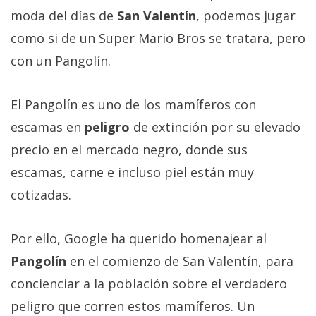
Más
moda del días de
San Valentín
, podemos jugar
temas
como si de un Super Mario Bros se tratara, pero
con un Pangolín.
Sorteos
El Pangolín es uno de los mamíferos con
Foros
escamas en
peligro
de extinción por su elevado
precio en el mercado negro, donde sus
Contacto
/
escamas, carne e incluso piel están muy
Sobre
cotizadas.
nosotros
/
Por ello, Google ha querido homenajear al
Publicidad
/
Pangolín
en el comienzo de San Valentín, para
Cambiar
concienciar a la población sobre el verdadero
opciones
peligro que corren estos mamíferos. Un
de