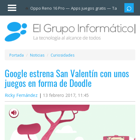
Invitado
Oppo Reno 16 Pro
Apps juegos gratis
Tarjetas prep
Iniciar
sesión /
Registrarse
Esenciales
Móviles
Portada
Noticias
Curiosidades
Ofertas
Google estrena San Valentín con unos
juegos en forma de Doodle
Apps
Ricky Fernández
13 febrero 2017, 11:45
Redes
sociales
Plataformas