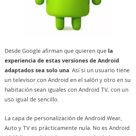
privacidad
/
Aviso
Legal
El medio de
Desde Google afirman que quieren que
la
comunicación
digital donde
experiencia de estas versiones de Android
encontrarás
todas las
adaptados sea solo una
. Así si un usuario tiene
noticias sobre
un televisor con Android en el salón y otro en su
tecnología,
móviles,
habitación sean iguales con Android TV, con un
ordenadores,
apps,
uso igual de sencillo.
informática,
videojuegos,
comparativas,
La capa de personalización de Android Wear,
trucos y
tutoriales.
Auto y TV es prácticamente nula. No es Android