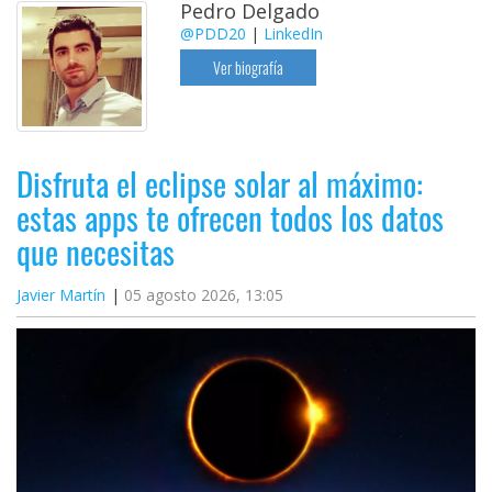
Pedro Delgado
@PDD20
|
LinkedIn
Ver biografía
Disfruta el eclipse solar al máximo:
estas apps te ofrecen todos los datos
que necesitas
Javier Martín
05 agosto 2026, 13:05