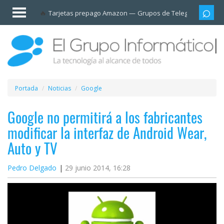
Invitado
Tarjetas prepago Amazon
Grupos de Telegram
Cali
Iniciar
sesión /
Registrarse
Esenciales
Móviles
Portada
Noticias
Google
Ofertas
Google no permitirá a los fabricantes
modificar la interfaz de Android Wear,
Apps
Auto y TV
Redes
Pedro Delgado
29 junio 2014, 16:28
sociales
Plataformas