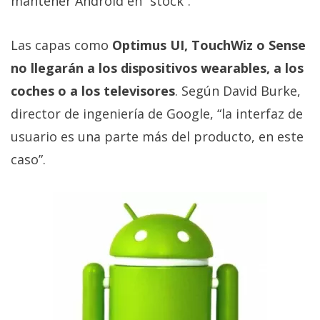
mantener Android en “stock”.
Más
temas
Las capas como
Optimus UI, TouchWiz o Sense
no llegarán a los dispositivos wearables, a los
Sorteos
coches o a los televisores
. Según David Burke,
Foros
director de ingeniería de Google, “la interfaz de
usuario es una parte más del producto, en este
Contacto
caso”.
/
Sobre
nosotros
/
Publicidad
/
Cambiar
opciones
de