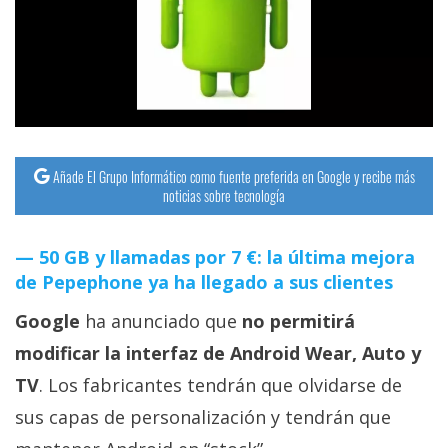
streaming
Operadores
Trucos
y
Tutoriales
Añade El Grupo Informático como fuente preferida en Google y recibe más
noticias sobre tecnología
Ciberseguridad
50 GB y llamadas por 7 €: la última mejora
de Pepephone ya ha llegado a sus clientes
Sistemas
operativos
Google
ha anunciado que
no permitirá
modificar la interfaz de Android Wear, Auto y
Profesional
TV
. Los fabricantes tendrán que olvidarse de
sus capas de personalización y tendrán que
+