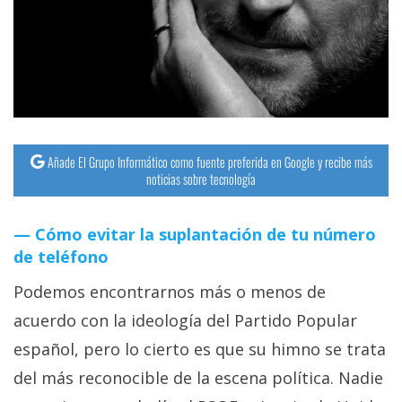
streaming
Operadores
Trucos
y
Tutoriales
Añade El Grupo Informático como fuente preferida en Google y recibe más
noticias sobre tecnología
Ciberseguridad
Cómo evitar la suplantación de tu número
de teléfono
Sistemas
operativos
Podemos encontrarnos más o menos de
acuerdo con la ideología del Partido Popular
Profesional
español, pero lo cierto es que su himno se trata
del más reconocible de la escena política. Nadie
+