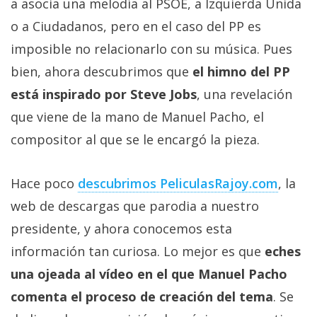
a asocia una melodía al PSOE, a Izquierda Unida
Más
o a Ciudadanos, pero en el caso del PP es
temas
imposible no relacionarlo con su música. Pues
Sorteos
bien, ahora descubrimos que
el himno del PP
está inspirado por Steve Jobs
, una revelación
Foros
que viene de la mano de Manuel Pacho, el
compositor al que se le encargó la pieza.
Contacto
/
Hace poco
descubrimos PeliculasRajoy.com
, la
Sobre
nosotros
web de descargas que parodia a nuestro
/
presidente, y ahora conocemos esta
Publicidad
información tan curiosa. Lo mejor es que
eches
/
una ojeada al vídeo en el que Manuel Pacho
Cambiar
opciones
comenta el proceso de creación del tema
. Se
de