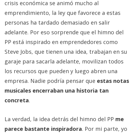
El Grupo
crisis económica se animó mucho al
Informático
emprendimiento, la ley que favorece a estas
(CC) 2006-
2026.
Algunos
personas ha tardado demasiado en salir
derechos
reservados
.
adelante. Por eso sorprende que el himno del
PP está inspirado en emprendedores como
Steve Jobs, que tienen una idea, trabajan en su
garaje para sacarla adelante, movilizan todos
los recursos que pueden y luego abren una
empresa. Nadie podría pensar que
estas notas
musicales encerraban una historia tan
concreta
.
La verdad, la idea detrás del himno del PP
me
parece bastante inspiradora
. Por mi parte, yo