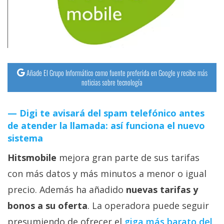
streaming
Operadores
Trucos
y
Añade El Grupo Informático como fuente preferida en Google y recibe más
noticias sobre tecnología
Tutoriales
Digi te avisará del spam telefónico antes
Ciberseguridad
de atender la llamada: así funciona el nuevo
sistema
Sistemas
Hitsmobile
mejora gran parte de sus tarifas
operativos
con más datos y más minutos a menor o igual
Profesional
precio. Además ha añadido
nuevas tarifas y
bonos a su oferta
. La operadora puede seguir
+
presumiendo de ofrecer el
giga más barato del