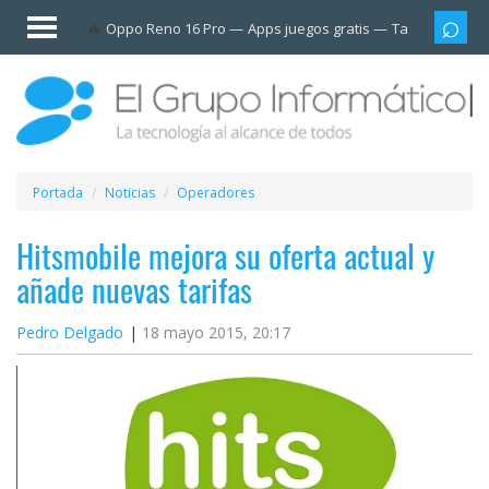
Invitado
Oppo Reno 16 Pro
Apps juegos gratis
Tarjetas prep
Iniciar
sesión /
Registrarse
Esenciales
Móviles
Portada
Noticias
Operadores
Ofertas
Hitsmobile mejora su oferta actual y
añade nuevas tarifas
Apps
Pedro Delgado
18 mayo 2015, 20:17
Redes
sociales
Plataformas