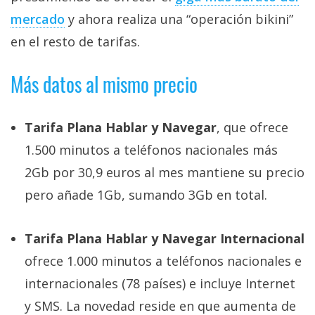
Más
mercado
y ahora realiza una “operación bikini”
temas
en el resto de tarifas.
Sorteos
Más datos al mismo precio
Foros
Tarifa Plana Hablar y Navegar
, que ofrece
Contacto
1.500 minutos a teléfonos nacionales más
/
2Gb por 30,9 euros al mes mantiene su precio
Sobre
pero añade 1Gb, sumando 3Gb en total.
nosotros
/
Publicidad
Tarifa Plana Hablar y Navegar Internacional
/
ofrece 1.000 minutos a teléfonos nacionales e
Cambiar
internacionales (78 países) e incluye Internet
opciones
y SMS. La novedad reside en que aumenta de
de