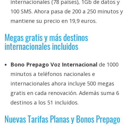
El Grupo
internacionales (78 países), 1Gb de datos y
Informático
100 SMS. Ahora pasa de 200 a 250 minutos y
(CC) 2006-
2026.
Algunos
mantiene su precio en 19,9 euros.
derechos
reservados
.
Megas gratis y más destinos
internacionales incluidos
Bono Prepago Voz Internacional
de 1000
minutos a teléfonos nacionales e
internacionales ahora incluye 500 megas
gratis en cada renovación. Además suma 6
destinos a los 51 incluidos.
Nuevas Tarifas Planas y Bonos Prepago