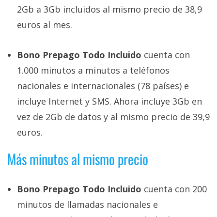
privacidad
2Gb a 3Gb incluidos al mismo precio de 38,9
/
euros al mes.
Aviso
Legal
Bono Prepago Todo Incluido
cuenta con
1.000 minutos a minutos a teléfonos
El medio de
comunicación
nacionales e internacionales (78 países) e
digital donde
encontrarás
incluye Internet y SMS. Ahora incluye 3Gb en
todas las
vez de 2Gb de datos y al mismo precio de 39,9
noticias sobre
tecnología,
euros.
móviles,
ordenadores,
Más minutos al mismo precio
apps,
informática,
videojuegos,
comparativas,
Bono Prepago Todo Incluido
cuenta con 200
trucos y
tutoriales.
minutos de llamadas nacionales e