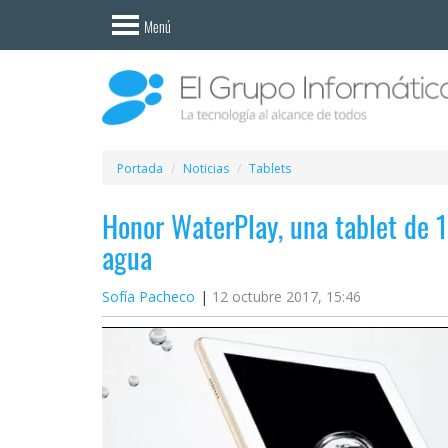
Invitado
Menú
Iniciar
sesión /
Registrarse
Esenciales
Móviles
Portada
Noticias
Tablets
Honor WaterPlay, una tablet de 1
Ofertas
agua
Apps
Sofía Pacheco
12 octubre 2017, 15:46
Redes
sociales
Plataformas