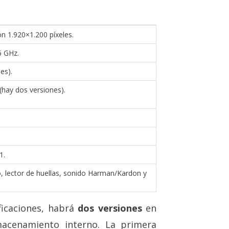
n 1.920×1.200 píxeles.
6 GHz.
es).
hay dos versiones).
1.
o, lector de huellas, sonido Harman/Kardon y
ficaciones, habrá
dos versiones
en
acenamiento interno. La primera