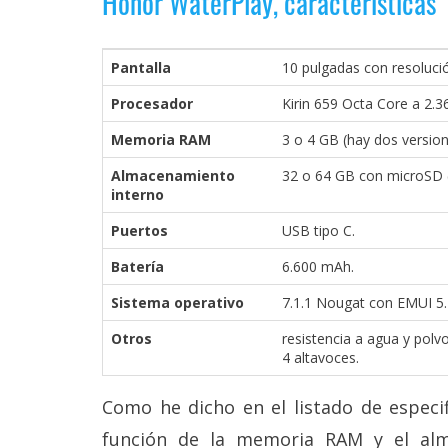
Honor WaterPlay, características
reservados
.
Pantalla
10 pulgadas con resolució
Procesador
Kirin 659 Octa Core a 2.3
Memoria RAM
3 o 4 GB (hay dos version
Almacenamiento
32 o 64 GB con microSD (
interno
Puertos
USB tipo C.
Batería
6.600 mAh.
Sistema operativo
7.1.1 Nougat con EMUI 5.
Otros
resistencia a agua y polv
4 altavoces.
Como he dicho en el listado de especi
función de la memoria RAM y el alm