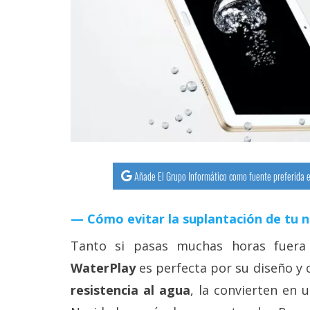
streaming
Operadores
Trucos
y
Tutoriales
Ciberseguridad
Añade El Grupo Informático como fuente preferida e
Sistemas
Cómo evitar la suplantación de tu 
operativos
Tanto si pasas muchas horas fuera
Profesional
WaterPlay
es perfecta por su diseño y c
resistencia al agua
, la convierten en 
+