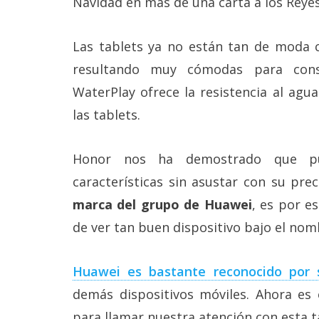
Navidad en más de una carta a los Reye
Más
temas
Las tablets ya no están tan de moda 
resultando muy cómodas para cons
Sorteos
WaterPlay ofrece la resistencia al ag
Foros
las tablets.
Contacto
Honor nos ha demostrado que p
/
Sobre
características sin asustar con su pr
nosotros
marca del grupo de Huawei
, es por e
/
Publicidad
de ver tan buen dispositivo bajo el no
/
Cambiar
opciones
Huawei es bastante reconocido por 
de
privacidad
demás dispositivos móviles. Ahora es
/
Aviso
para llamar nuestra atención con esta t