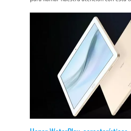
Legal
El medio de
comunicación
digital donde
encontrarás
todas las
noticias sobre
tecnología,
móviles,
ordenadores,
apps,
informática,
videojuegos,
comparativas,
trucos y
tutoriales.
El Grupo
Informático
(CC) 2006-
2026.
Algunos
derechos