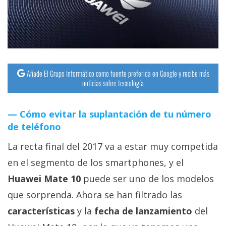
streaming
Operadores
Trucos
y
Añade El Grupo Informático como fuente preferida en Google y recibe más
noticias sobre tecnología
Tutoriales
Cómo evitar la suplantación de tu número
Ciberseguridad
de teléfono
Sistemas
La recta final del 2017 va a estar muy competida
operativos
en el segmento de los smartphones, y el
Huawei Mate 10
puede ser uno de los modelos
Profesional
que sorprenda. Ahora se han filtrado las
características
y la
fecha de lanzamiento
del
+