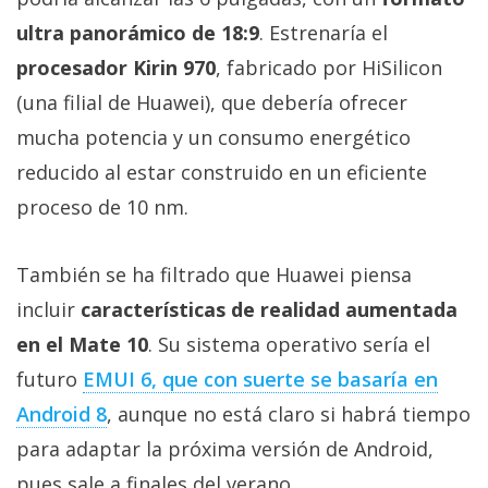
privacidad
ultra panorámico de 18:9
. Estrenaría el
/
procesador Kirin 970
, fabricado por HiSilicon
Aviso
Legal
(una filial de Huawei), que debería ofrecer
mucha potencia y un consumo energético
El medio de
reducido al estar construido en un eficiente
comunicación
digital donde
proceso de 10 nm.
encontrarás
todas las
noticias sobre
También se ha filtrado que Huawei piensa
tecnología,
móviles,
incluir
características de realidad aumentada
ordenadores,
en el Mate 10
. Su sistema operativo sería el
apps,
informática,
futuro
EMUI 6, que con suerte se basaría en
videojuegos,
comparativas,
Android 8
, aunque no está claro si habrá tiempo
trucos y
para adaptar la próxima versión de Android,
tutoriales.
pues sale a finales del verano.