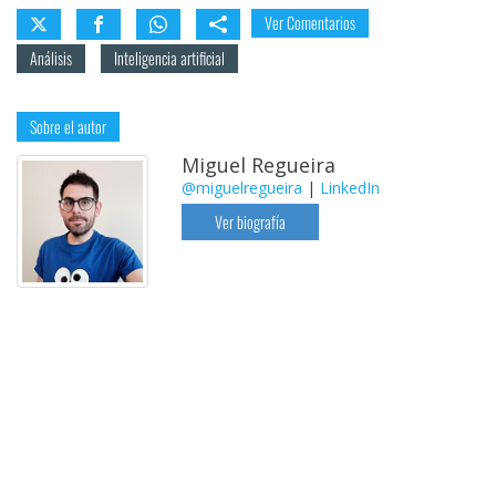
Ver Comentarios
Análisis
Inteligencia artificial
Sobre el autor
Miguel Regueira
@miguelregueira
|
LinkedIn
Ver biografía