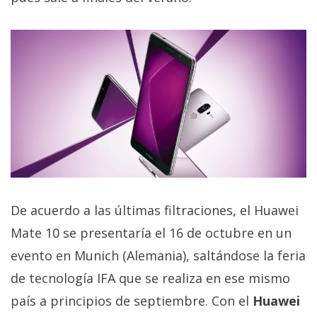
El Grupo
Informático
(CC) 2006-
2026.
Algunos
derechos
reservados
.
De acuerdo a las últimas filtraciones, el Huawei
Mate 10 se presentaría el 16 de octubre en un
evento en Munich (Alemania), saltándose la feria
de tecnología IFA que se realiza en ese mismo
país a principios de septiembre. Con el
Huawei