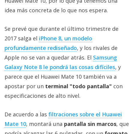
Huawei Mate 10, por lo que ya tenemos una
Más
idea más concreta de lo que nos espera.
temas
Se prevé que durante el último trimestre de
Sorteos
2017 salga el
iPhone 8, un modelo
Foros
profundamente rediseñado
, y los rivales de
Apple no se van a quedar atrás. El
Samsung
Contacto
Galaxy Note 8 le pondrá las cosas difíciles
, y
/
parece que el Huawei Mate 10 también va a
Sobre
nosotros
apostar por un
terminal "todo pantalla"
con
/
especificaciones de alto nivel.
Publicidad
/
De acuerdo a las
filtraciones sobre el Huawei
Cambiar
opciones
Mate 10
, montará una
pantalla sin marcos
, que
de
podría alcanzar las 6 pulgadas, con un
formato