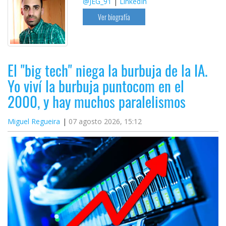
@JEG_91
|
LinkedIn
Ver biografía
El "big tech" niega la burbuja de la IA.
Yo viví la burbuja puntocom en el
2000, y hay muchos paralelismos
Miguel Regueira
07 agosto 2026, 15:12