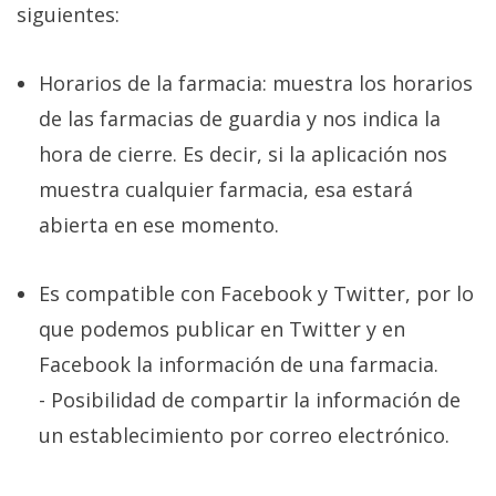
siguientes:
privacidad
/
Aviso
Horarios de la farmacia: muestra los horarios
Legal
de las farmacias de guardia y nos indica la
hora de cierre. Es decir, si la aplicación nos
El medio de
comunicación
muestra cualquier farmacia, esa estará
digital donde
abierta en ese momento.
encontrarás
todas las
noticias sobre
tecnología,
Es compatible con Facebook y Twitter, por lo
móviles,
que podemos publicar en Twitter y en
ordenadores,
apps,
Facebook la información de una farmacia.
informática,
videojuegos,
- Posibilidad de compartir la información de
comparativas,
un establecimiento por correo electrónico.
trucos y
tutoriales.