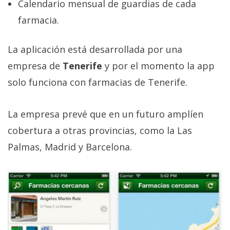
El Grupo
Calendario mensual de guardias de cada
Informático
farmacia.
(CC) 2006-
2026.
Algunos
derechos
La aplicación está desarrollada por una
reservados
.
empresa de
Tenerife
y por el momento la app
solo funciona con farmacias de Tenerife.
La empresa prevé que en un futuro amplíen
cobertura a otras provincias, como la Las
Palmas, Madrid y Barcelona.