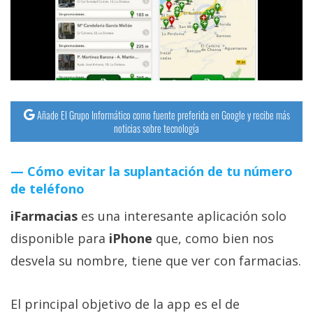
streaming
Operadores
Trucos
y
Añade El Grupo Informático como fuente preferida en Google y recibe más
Tutoriales
noticias sobre tecnología
Ciberseguridad
Cómo evitar la suplantación de tu número
de teléfono
Sistemas
iFarmacias
es una interesante aplicación solo
operativos
disponible para
iPhone
que, como bien nos
Profesional
desvela su nombre, tiene que ver con farmacias.
+
El principal objetivo de la app es el de