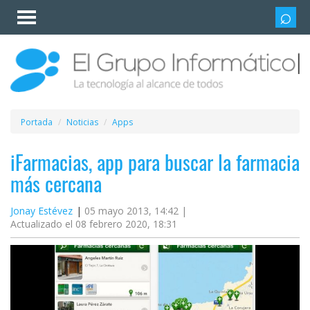
Invitado
Iniciar
sesión /
Registrarse
Esenciales
Móviles
Portada
Noticias
Apps
Ofertas
iFarmacias, app para buscar la farmacia
más cercana
Apps
Jonay Estévez
05 mayo 2013, 14:42 |
Actualizado el 08 febrero 2020, 18:31
Redes
sociales
Plataformas