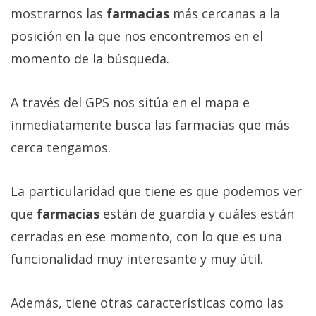
Más
mostrarnos las
farmacias
más cercanas a la
temas
posición en la que nos encontremos en el
momento de la búsqueda.
Sorteos
A través del GPS nos sitúa en el mapa e
Foros
inmediatamente busca las farmacias que más
cerca tengamos.
Contacto
/
Sobre
La particularidad que tiene es que podemos ver
nosotros
que
farmacias
están de guardia y cuáles están
/
cerradas en ese momento, con lo que es una
Publicidad
/
funcionalidad muy interesante y muy útil.
Cambiar
opciones
Además, tiene otras características como las
de