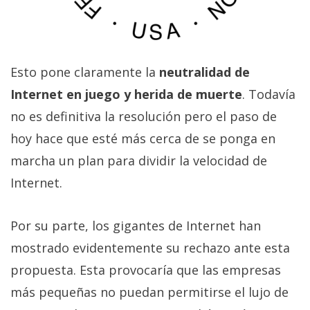
privacidad
/
Aviso
Legal
Esto pone claramente la
neutralidad de
Internet en juego y herida de muerte
. Todavía
El medio de
no es definitiva la resolución pero el paso de
comunicación
digital donde
hoy hace que esté más cerca de se ponga en
encontrarás
todas las
marcha un plan para dividir la velocidad de
noticias sobre
tecnología,
Internet.
móviles,
ordenadores,
apps,
Por su parte, los gigantes de Internet han
informática,
mostrado evidentemente su rechazo ante esta
videojuegos,
comparativas,
propuesta. Esta provocaría que las empresas
trucos y
tutoriales.
más pequeñas no puedan permitirse el lujo de