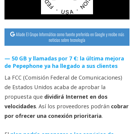
streaming
Operadores
Añade El Grupo Informático como fuente preferida en Google y recibe más
Trucos
noticias sobre tecnología
y
Tutoriales
50 GB y llamadas por 7 €: la última mejora
de Pepephone ya ha llegado a sus clientes
Ciberseguridad
La FCC (Comisión Federal de Comunicaciones)
Sistemas
de Estados Unidos acaba de aprobar la
operativos
propuesta que
dividirá Internet en dos
velocidades
. Así los proveedores podrán
cobrar
Profesional
por ofrecer una conexión prioritaria
.
+