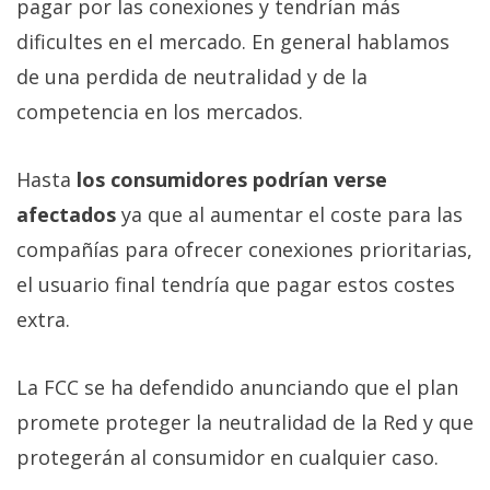
El Grupo
pagar por las conexiones y tendrían más
Informático
dificultes en el mercado. En general hablamos
(CC) 2006-
2026.
Algunos
de una perdida de neutralidad y de la
derechos
reservados
.
competencia en los mercados.
Hasta
los consumidores podrían verse
afectados
ya que al aumentar el coste para las
compañías para ofrecer conexiones prioritarias,
el usuario final tendría que pagar estos costes
extra.
La FCC se ha defendido anunciando que el plan
promete proteger la neutralidad de la Red y que
protegerán al consumidor en cualquier caso.