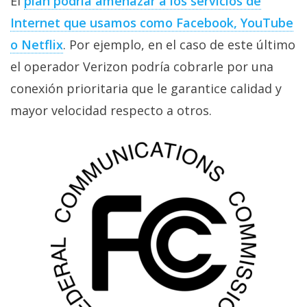
El
plan podría amenazar a los servicios de
Más
Internet que usamos como Facebook, YouTube
temas
o Netflix
. Por ejemplo, en el caso de este último
Sorteos
el operador Verizon podría cobrarle por una
conexión prioritaria que le garantice calidad y
Foros
mayor velocidad respecto a otros.
Contacto
/
Sobre
nosotros
/
Publicidad
/
Cambiar
opciones
de