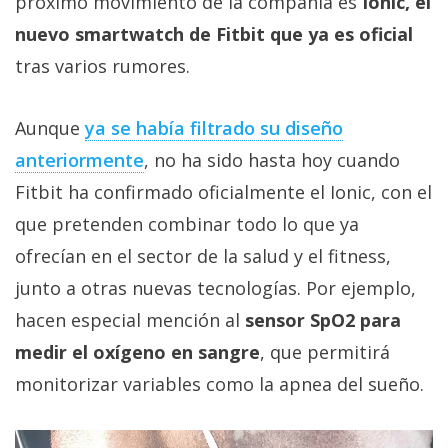
próximo movimiento de la compañía es
Ionic, el
Más
nuevo smartwatch de Fitbit que ya es oficial
temas
tras varios rumores.
Sorteos
Aunque
ya se había filtrado su diseño
Foros
anteriormente
, no ha sido hasta hoy cuando
Fitbit ha confirmado oficialmente el Ionic, con el
Contacto
que pretenden combinar todo lo que ya
/
ofrecían en el sector de la salud y el fitness,
Sobre
nosotros
junto a otras nuevas tecnologías. Por ejemplo,
/
hacen especial mención al
sensor SpO2 para
Publicidad
medir el oxígeno en sangre
, que permitirá
/
monitorizar variables como la apnea del sueño.
Cambiar
opciones
de