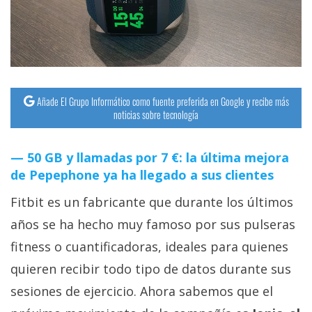
streaming
Operadores
Trucos
y
Añade El Grupo Informático como fuente preferida en Google y recibe más
noticias sobre tecnología
Tutoriales
50 GB y llamadas por 7 €: la última mejora
Ciberseguridad
de Pepephone ya ha llegado a sus clientes
Sistemas
Fitbit es un fabricante que durante los últimos
operativos
años se ha hecho muy famoso por sus pulseras
fitness o cuantificadoras, ideales para quienes
Profesional
quieren recibir todo tipo de datos durante sus
sesiones de ejercicio. Ahora sabemos que el
+