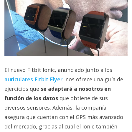
privacidad
/
Aviso
Legal
El medio de
comunicación
digital donde
encontrarás
todas las
El nuevo Fitbit Ionic, anunciado junto a los
noticias sobre
tecnología,
auriculares Fitbit Flyer
, nos ofrece una guía de
móviles,
ejercicios que
se adaptará a nosotros en
ordenadores,
apps,
función de los datos
que obtiene de sus
informática,
videojuegos,
diversos sensores. Además, la compañía
comparativas,
trucos y
asegura que cuentan con el GPS más avanzado
tutoriales.
del mercado, gracias al cual el Ionic también