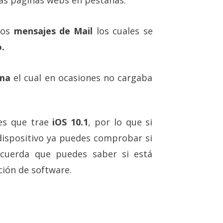
 las páginas webs en pestañas.
los
mensajes de Mail
los cuales se
.
ima
el cual en ocasiones no cargaba
es que trae
iOS 10.1
, por lo que si
 dispositivo ya puedes comprobar si
Recuerda que puedes saber si está
ción de software.