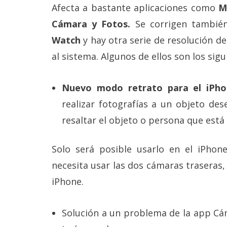
Legal
Afecta a bastante aplicaciones como
M
Cámara y Fotos.
Se corrigen tambié
El medio de
Watch
y hay otra serie de resolución d
comunicación
digital donde
al sistema. Algunos de ellos son los sigu
encontrarás
todas las
noticias sobre
Nuevo modo retrato para el iPho
tecnología,
móviles,
realizar fotografías a un objeto de
ordenadores,
apps,
resaltar el objeto o persona que está
informática,
videojuegos,
comparativas,
Solo será posible usarlo en el iPho
trucos y
necesita usar las dos cámaras traseras,
tutoriales.
iPhone.
El Grupo
Informático
(CC) 2006-
Solución a un problema de la app Cá
2026.
Algunos
derechos