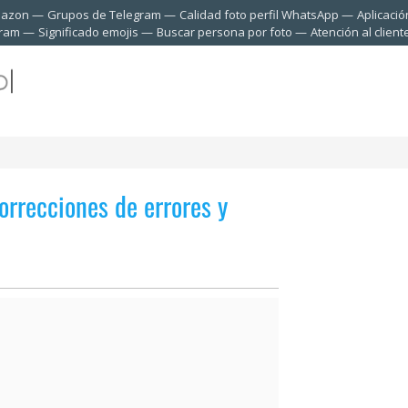
mazon
Grupos de Telegram
Calidad foto perfil WhatsApp
Aplicació
gram
Significado emojis
Buscar persona por foto
Atención al clien
orrecciones de errores y