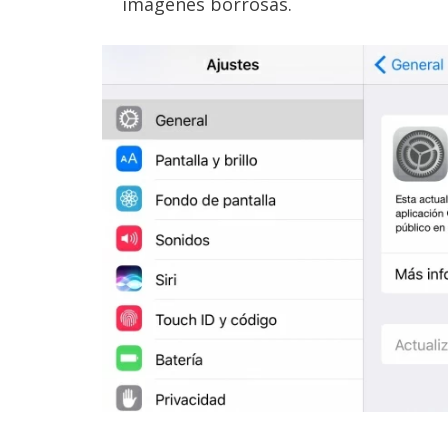
imágenes borrosas.
reservados
.