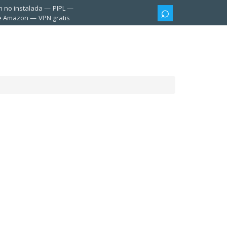
n no instalada
PIPL
te Amazon
VPN gratis