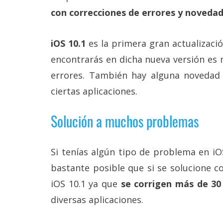
Más
con correcciones de errores y novedad
temas
iOS 10.1
es la primera gran actualizaci
Sorteos
encontrarás en dicha nueva versión es 
errores. También hay alguna novedad 
Foros
ciertas aplicaciones.
Contacto
/
Solución a muchos problemas
Sobre
nosotros
/
Si tenías algún tipo de problema en iO
Publicidad
/
bastante posible que si se solucione 
Cambiar
opciones
iOS 10.1 ya que
se corrigen más de 30
de
diversas aplicaciones.
privacidad
/
Aviso