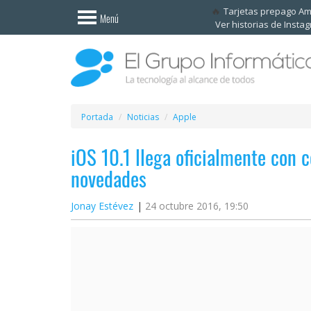
Invitado
Tarjetas prepago A
Menú
Ver historias de Insta
Iniciar
sesión /
Registrarse
Esenciales
Móviles
Portada
Noticias
Apple
iOS 10.1 llega oficialmente con c
Ofertas
novedades
Apps
Jonay Estévez
24 octubre 2016, 19:50
Redes
sociales
Plataformas