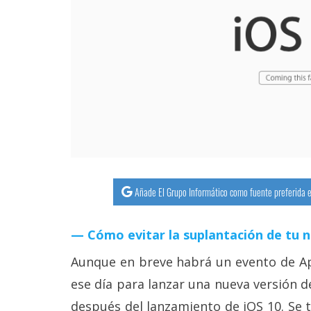
streaming
Operadores
Trucos
y
Tutoriales
Ciberseguridad
Añade El Grupo Informático como fuente preferida e
Sistemas
operativos
Cómo evitar la suplantación de tu 
Profesional
Aunque en breve habrá un evento de Ap
ese día para lanzar una nueva versión d
+
después del lanzamiento de iOS 10. Se 