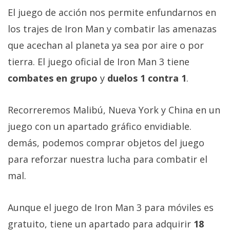
Más
El juego de acción nos permite enfundarnos en
temas
los trajes de Iron Man y combatir las amenazas
que acechan al planeta ya sea por aire o por
Sorteos
tierra. El juego oficial de Iron Man 3 tiene
combates en grupo
y
duelos 1 contra 1
.
Foros
Contacto
Recorreremos Malibú, Nueva York y China en un
/
juego con un apartado gráfico envidiable.
Sobre
demás, podemos comprar objetos del juego
nosotros
para reforzar nuestra lucha para combatir el
/
Publicidad
mal.
/
Cambiar
Aunque el juego de Iron Man 3 para móviles es
opciones
gratuito, tiene un apartado para adquirir
18
de