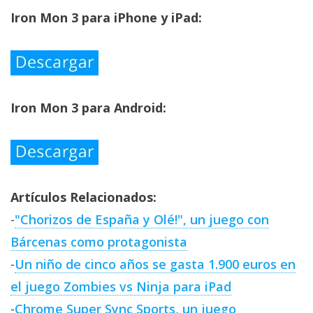
El Grupo
Informático
Iron Mon 3 para iPhone y iPad:
(CC) 2006-
2026.
Algunos
derechos
reservados
.
Iron Mon 3 para Android:
Artículos Relacionados:
-
"Chorizos de España y Olé!", un juego con
Bárcenas como protagonista
-
Un niño de cinco años se gasta 1.900 euros en
el juego Zombies vs Ninja para iPad
-
Chrome Super Sync Sports, un juego