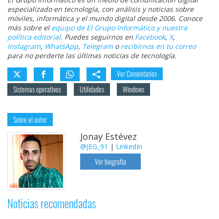
especializado en tecnología, con análisis y noticias sobre
móviles, informática y el mundo digital desde 2006. Conoce
más sobre el
equipo de El Grupo Informático y nuestra
política editorial
. Puedes seguirnos en
Facebook
,
X
,
Instagram
,
WhatsApp
,
Telegram
o
recibirnos en tu correo
para no perderte las últimas noticias de tecnología.
Ver Comentarios
Sistemas operativos
Utilidades
Windows
Sobre el autor
Jonay Estévez
@JEG_91
|
LinkedIn
Ver biografía
Noticias recomendadas