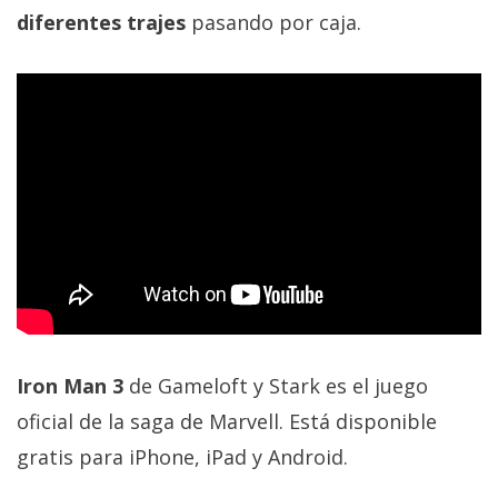
privacidad
diferentes trajes
pasando por caja.
/
Aviso
Legal
El medio de
comunicación
digital donde
encontrarás
todas las
noticias sobre
tecnología,
móviles,
ordenadores,
apps,
informática,
Iron Man 3
de Gameloft y Stark es el juego
videojuegos,
comparativas,
oficial de la saga de Marvell. Está disponible
trucos y
gratis para iPhone, iPad y Android.
tutoriales.