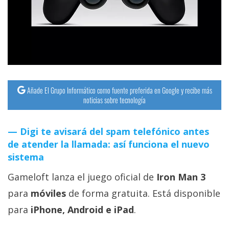
streaming
Operadores
Trucos
y
Tutoriales
Añade El Grupo Informático como fuente preferida en Google y recibe más
noticias sobre tecnología
Ciberseguridad
Digi te avisará del spam telefónico antes
de atender la llamada: así funciona el nuevo
Sistemas
sistema
operativos
Gameloft lanza el juego oficial de
Iron Man 3
Profesional
para
móviles
de forma gratuita. Está disponible
para
iPhone, Android e iPad
.
+