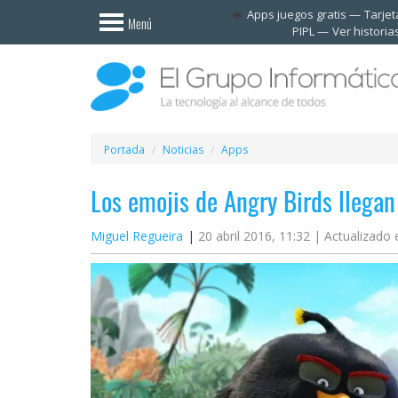
Invitado
Apps juegos gratis
Tarje
Menú
PIPL
Ver historia
Iniciar
sesión /
Registrarse
Esenciales
Móviles
Portada
Noticias
Apps
Los emojis de Angry Birds llegan
Ofertas
Miguel Regueira
20 abril 2016, 11:32 |
Actualizado e
Apps
Redes
sociales
Plataformas