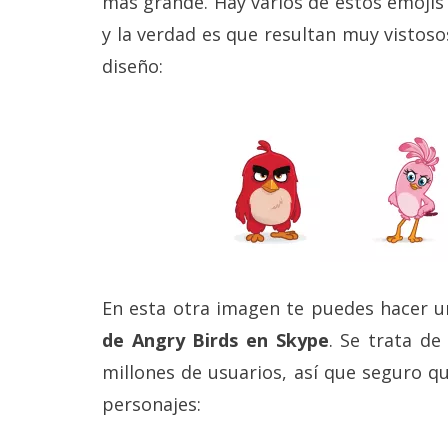
más grande. Hay varios de estos emojis
Legal
y la verdad es que resultan muy vistoso
diseño:
El medio de
comunicación
digital donde
encontrarás
todas las
noticias sobre
tecnología,
móviles,
ordenadores,
apps,
informática,
videojuegos,
comparativas,
En esta otra imagen te puedes hacer 
trucos y
tutoriales.
de Angry Birds en Skype
. Se trata d
El Grupo
millones de usuarios, así que seguro q
Informático
personajes:
(CC) 2006-
2026.
Algunos
derechos