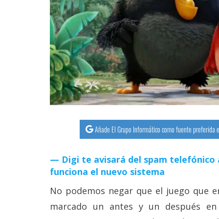
streaming
Operadores
Trucos
y
Tutoriales
Ciberseguridad
Añade El Grupo Informático como fuente preferida e
Sistemas
operativos
Digi te avisará del spam telefónico 
funciona el nuevo sistema
Profesional
No podemos negar que el juego que en
marcado un antes y un después en 
+