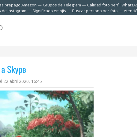
tas prepago Amazon
Grupos de Telegram
Calidad foto perfil WhatsA
s de Instagram
Significado emojis
Buscar persona por foto
Atenci
 a Skype
l 22 abril 2020, 16:45