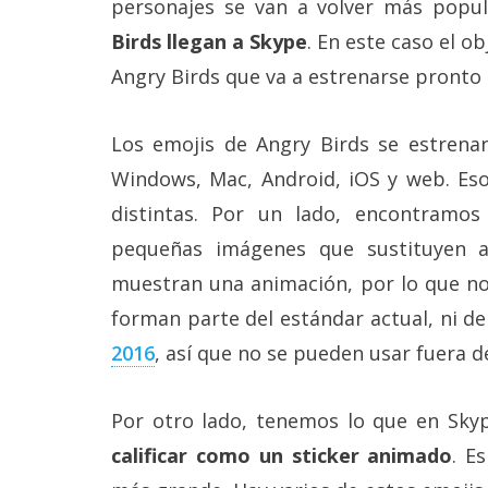
personajes se van a volver más popu
Más
Birds llegan a Skype
. En este caso el o
temas
Angry Birds que va a estrenarse pronto e
Sorteos
Los emojis de Angry Birds se estrenan
Foros
Windows, Mac, Android, iOS y web. Eso
distintas. Por un lado, encontramos
Contacto
pequeñas imágenes que sustituyen a
/
Sobre
muestran una animación, por lo que no 
nosotros
/
forman parte del estándar actual, ni d
Publicidad
2016
, así que no se pueden usar fuera d
/
Cambiar
opciones
de
Por otro lado, tenemos lo que en Skyp
privacidad
calificar como un sticker animado
. E
/
Aviso