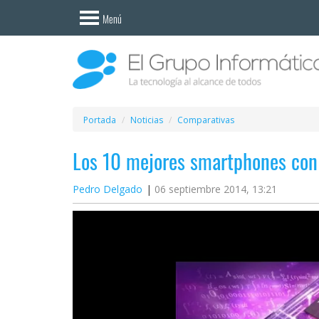
Invitado
Menú
Iniciar
sesión /
Registrarse
Esenciales
Móviles
Portada
Noticias
Comparativas
Los 10 mejores smartphones con
Ofertas
Pedro Delgado
06 septiembre 2014, 13:21
Apps
Redes
sociales
Plataformas