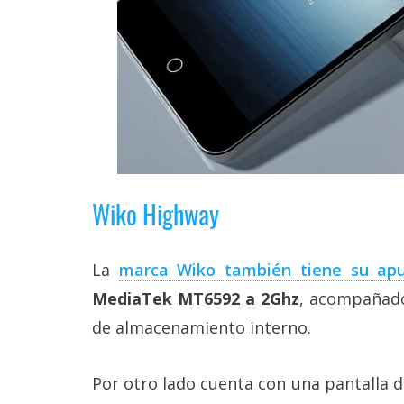
Wiko Highway
La
marca Wiko también tiene su apu
MediaTek MT6592 a 2Ghz
, acompañad
de almacenamiento interno.
Por otro lado cuenta con una pantalla d