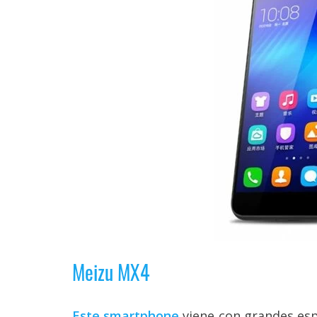
Legal
El medio de
comunicación
digital donde
encontrarás
todas las
noticias sobre
tecnología,
móviles,
ordenadores,
apps,
informática,
videojuegos,
comparativas,
trucos y
tutoriales.
El Grupo
Meizu MX4
Informático
(CC) 2006-
2026.
Algunos
Este smartphone
viene con grandes espe
derechos