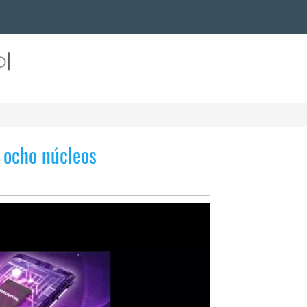
 ocho núcleos