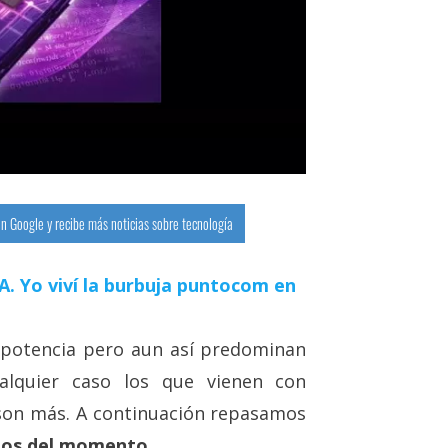
n Google y recibe más noticias sobre tecnología
 IA. Yo viví la burbuja puntocom en
potencia pero aun así predominan
alquier caso los que vienen con
son más. A continuación repasamos
eos del momento
.