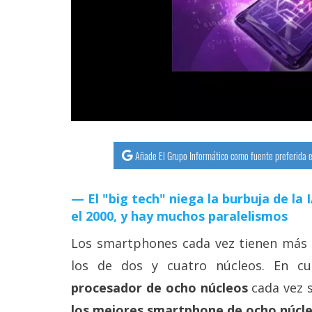
streaming
Operadores
Trucos
y
Tutoriales
Añade El Grupo Informático como fuente preferida e
Ciberseguridad
El "big tech" niega la burbuja de la
Sistemas
el 2000, y hay muchos paralelismos
operativos
Los smartphones cada vez tienen más 
Profesional
los de dos y cuatro núcleos. En cu
procesador de ocho núcleos
cada vez 
+
los mejores smartphone de ocho núcl