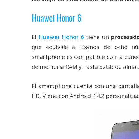
Más
temas
Huawei Honor 6
Sorteos
El
Huawei Honor 6
tiene un
procesado
que equivale al Exynos de ocho n
Foros
smartphone es compatible con la cone
Contacto
de memoria RAM y hasta 32Gb de almac
/
Sobre
nosotros
El smartphone cuenta con una pantalla
/
Publicidad
HD. Viene con Android 4.4.2 personaliza
/
Cambiar
opciones
de
privacidad
/
Aviso