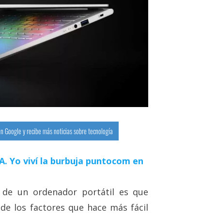
n Google y recibe más noticias sobre tecnología
 IA. Yo viví la burbuja puntocom en
s de un ordenador portátil es que
 de los factores que hace más fácil