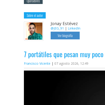
Operadores
Sobre el autor
Jonay Estévez
@JEG_91
|
LinkedIn
Ver biografía
7 portátiles que pesan muy poco
Francisco Vicente
07 agosto 2026, 12:49