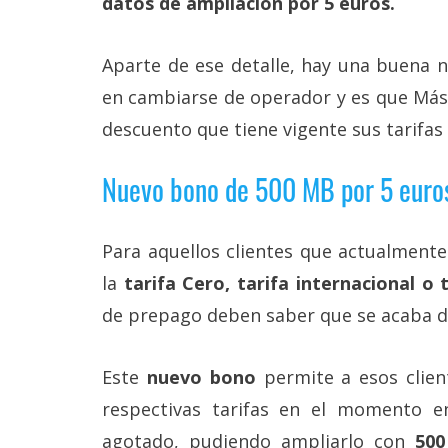
datos de ampliación por 5 euros.
Más
temas
Aparte de ese detalle, hay una buena n
en cambiarse de operador y es que MásM
Sorteos
descuento que tiene vigente sus tarifa
Foros
Nuevo bono de 500 MB por 5 euro
Contacto
/
Para aquellos clientes que actualment
Sobre
nosotros
la
tarifa Cero, tarifa internacional o 
/
Publicidad
de prepago deben saber que se acaba de
/
Cambiar
opciones
Este
nuevo bono
permite a esos clie
de
privacidad
respectivas tarifas en el momento 
/
agotado, pudiendo ampliarlo con
500
Aviso