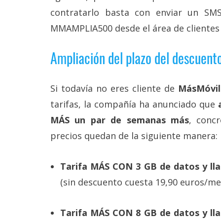
Legal
contratarlo basta con enviar un SM
MMAMPLIA500 desde el área de clientes 
El medio de
comunicación
digital donde
Ampliación del plazo del descuento
encontrarás
todas las
noticias sobre
Si todavía no eres cliente de
MásMóvil
tecnología,
móviles,
tarifas, la compañía ha anunciado que
a
ordenadores,
apps,
MÁS un par de semanas más
, conc
informática,
precios quedan de la siguiente manera:
videojuegos,
comparativas,
trucos y
tutoriales.
Tarifa MÁS CON 3 GB de datos y lla
(sin descuento cuesta 19,90 euros/me
El Grupo
Informático
(CC) 2006-
2026.
Algunos
Tarifa MÁS CON 8 GB de datos y ll
derechos