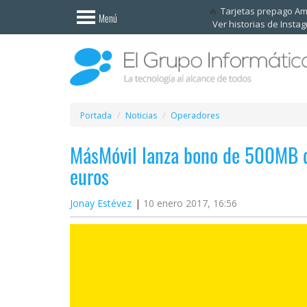
Invitado
Tarjetas prepago A
Menú
Ver historias de Insta
Iniciar
sesión /
Registrarse
Esenciales
Móviles
Portada
Noticias
Operadores
MásMóvil lanza bono de 500MB d
Ofertas
euros
Apps
Jonay Estévez
10 enero 2017, 16:56
Redes
sociales
Plataformas