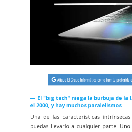
Añade El Grupo Informático como fuente preferida e
El "big tech" niega la burbuja de la
el 2000, y hay muchos paralelismos
Una de las características intrínseca
puedas llevarlo a cualquier parte. Uno