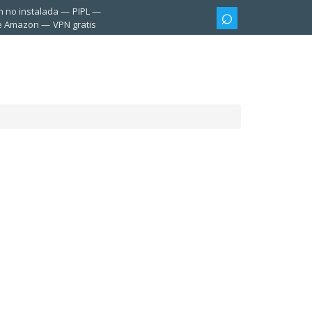
n no instalada
PIPL
te Amazon
VPN gratis