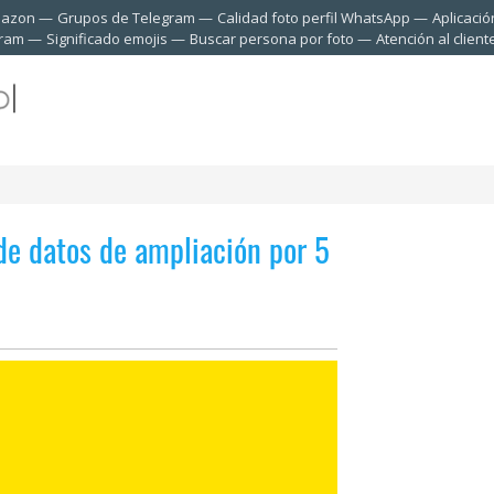
mazon
Grupos de Telegram
Calidad foto perfil WhatsApp
Aplicació
gram
Significado emojis
Buscar persona por foto
Atención al clien
e datos de ampliación por 5