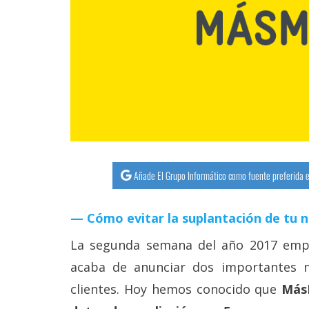
streaming
Operadores
Trucos
y
Tutoriales
Ciberseguridad
Añade El Grupo Informático como fuente preferida e
Sistemas
Cómo evitar la suplantación de tu 
operativos
La segunda semana del año 2017 emp
Profesional
acaba de anunciar dos importantes 
clientes. Hoy hemos conocido que
Más
+