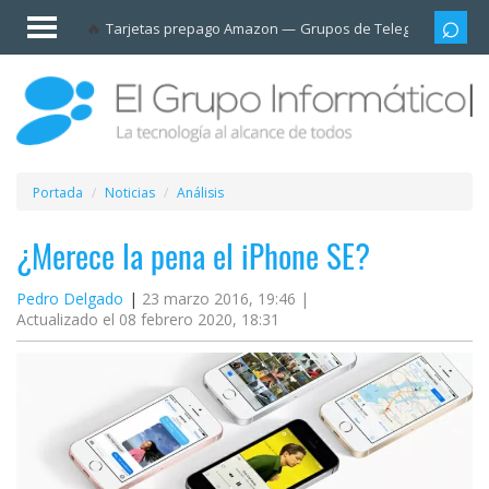
Invitado
Tarjetas prepago Amazon
Grupos de Telegram
Cali
Iniciar
sesión /
Registrarse
Esenciales
Móviles
Portada
Noticias
Análisis
Ofertas
¿Merece la pena el iPhone SE?
Pedro Delgado
23 marzo 2016, 19:46 |
Apps
Actualizado el 08 febrero 2020, 18:31
Redes
sociales
Plataformas