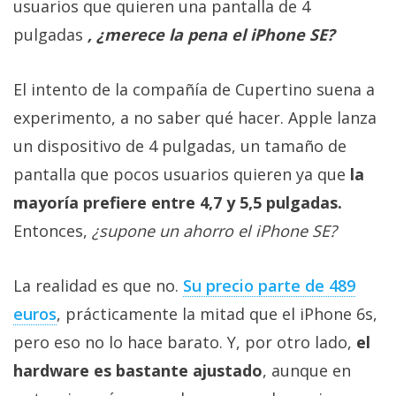
usuarios que quieren una pantalla de 4
Más
pulgadas
, ¿merece la pena el iPhone SE?
temas
Sorteos
El intento de la compañía de Cupertino suena a
experimento, a no saber qué hacer. Apple lanza
Foros
un dispositivo de 4 pulgadas, un tamaño de
pantalla que pocos usuarios quieren ya que
la
Contacto
mayoría prefiere entre 4,7 y 5,5 pulgadas.
/
Entonces,
¿supone un ahorro el iPhone SE?
Sobre
nosotros
/
La realidad es que no.
Su precio parte de 489
Publicidad
euros
, prácticamente la mitad que el iPhone 6s,
/
pero eso no lo hace barato. Y, por otro lado,
el
Cambiar
opciones
hardware es bastante ajustado
, aunque en
de