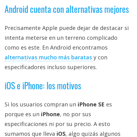
El Grupo
Android cuenta con alternativas mejores
Informático
(CC) 2006-
2026.
Algunos
derechos
Precisamente Apple puede dejar de destacar si
reservados
.
intenta meterse en un terreno complicado
como es este. En Android encontramos
alternativas mucho más baratas
y con
especificadores incluso superiores.
iOS e iPhone: los motivos
Si los usuarios compran un
iPhone SE
es
porque es un
iPhone
, no por sus
especificaciones ni por su precio. A esto
sumamos que lleva
iOS
, algo quizás algunos