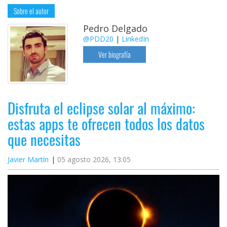
Sobre el autor
Pedro Delgado
@PDD20
|
LinkedIn
Ver biografía
Disfruta el eclipse solar al máximo:
estas apps te ofrecen todos los datos
que necesitas
Javier Martín
05 agosto 2026, 13:05