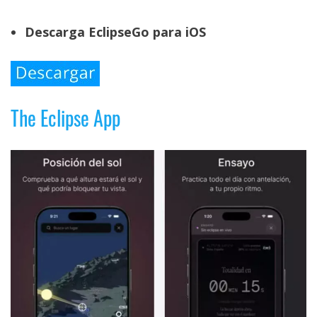
Descarga EclipseGo para iOS
The Eclipse App