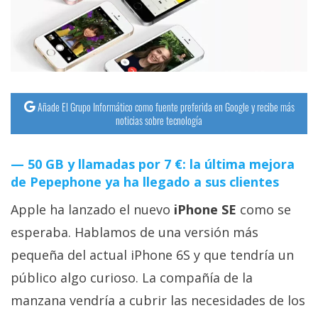
streaming
Operadores
Trucos
y
Añade El Grupo Informático como fuente preferida en Google y recibe más
noticias sobre tecnología
Tutoriales
Ciberseguridad
50 GB y llamadas por 7 €: la última mejora
de Pepephone ya ha llegado a sus clientes
Sistemas
Apple ha lanzado el nuevo
iPhone SE
como se
operativos
esperaba. Hablamos de una versión más
pequeña del actual iPhone 6S y que tendría un
Profesional
público algo curioso. La compañía de la
manzana vendría a cubrir las necesidades de los
+