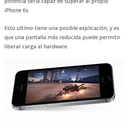
potencia sería capaz de superar al propio
privacidad
iPhone 6s.
/
Aviso
Legal
Esto ultimo tiene una posible explicación, y es
que una pantalla más reducida puede permitir
El medio de
liberar carga al hardware.
comunicación
digital donde
encontrarás
todas las
noticias sobre
tecnología,
móviles,
ordenadores,
apps,
informática,
videojuegos,
comparativas,
trucos y
tutoriales.