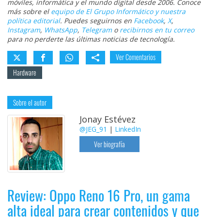
móviles, informática y el mundo digital desde 2006. Conoce
más sobre el
equipo de El Grupo Informático y nuestra
política editorial
. Puedes seguirnos en
Facebook
,
X
,
Instagram
,
WhatsApp
,
Telegram
o
recibirnos en tu correo
para no perderte las últimas noticias de tecnología.
Ver Comentarios
Hardware
Sobre el autor
Jonay Estévez
@JEG_91
|
LinkedIn
Ver biografía
Review: Oppo Reno 16 Pro, un gama
alta ideal para crear contenidos y que