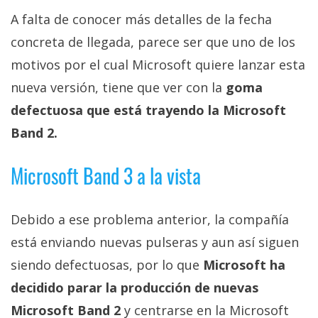
Más
A falta de conocer más detalles de la fecha
temas
concreta de llegada, parece ser que uno de los
motivos por el cual Microsoft quiere lanzar esta
Sorteos
nueva versión, tiene que ver con la
goma
Foros
defectuosa que está trayendo la Microsoft
Band 2.
Contacto
/
Microsoft Band 3 a la vista
Sobre
nosotros
Debido a ese problema anterior, la compañía
/
Publicidad
está enviando nuevas pulseras y aun así siguen
/
siendo defectuosas, por lo que
Microsoft ha
Cambiar
decidido parar la producción de nuevas
opciones
Microsoft Band 2
y centrarse en la Microsoft
de