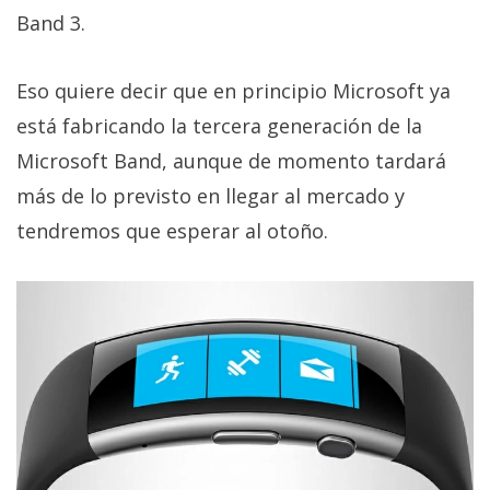
privacidad
Band 3.
/
Aviso
Eso quiere decir que en principio Microsoft ya
Legal
está fabricando la tercera generación de la
Microsoft Band, aunque de momento tardará
El medio de
comunicación
más de lo previsto en llegar al mercado y
digital donde
encontrarás
tendremos que esperar al otoño.
todas las
noticias sobre
tecnología,
móviles,
ordenadores,
apps,
informática,
videojuegos,
comparativas,
trucos y
tutoriales.