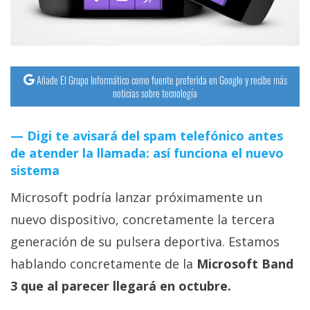
streaming
Operadores
Trucos
Añade El Grupo Informático como fuente preferida en Google y recibe más
noticias sobre tecnología
y
Tutoriales
Digi te avisará del spam telefónico antes
de atender la llamada: así funciona el nuevo
Ciberseguridad
sistema
Microsoft podría lanzar próximamente un
Sistemas
operativos
nuevo dispositivo, concretamente la tercera
generación de su pulsera deportiva. Estamos
Profesional
hablando concretamente de la
Microsoft Band
3 que al parecer llegará en octubre.
+