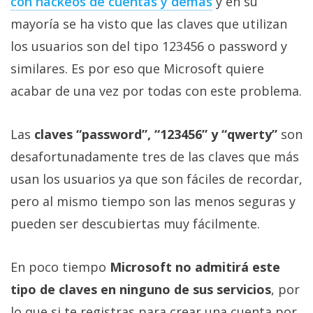
con hackeos de cuentas y demás
y en su
privacidad
mayoría se ha visto que las claves que utilizan
/
Aviso
los usuarios son del tipo 123456 o password y
Legal
similares. Es por eso que Microsoft quiere
acabar de una vez por todas con este problema.
El medio de
comunicación
digital donde
Las
claves “password”, “123456” y “qwerty”
son
encontrarás
desafortunadamente tres de las claves que más
todas las
noticias sobre
usan los usuarios ya que son fáciles de recordar,
tecnología,
móviles,
pero al mismo tiempo son las menos seguras y
ordenadores,
pueden ser descubiertas muy fácilmente.
apps,
informática,
videojuegos,
comparativas,
En poco tiempo
Microsoft no admitirá este
trucos y
tipo de claves en ninguno de sus servicios
, por
tutoriales.
lo que si te registras para crear una cuenta por