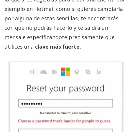
El Grupo
Informático
ejemplo en Hotmail como si quieres cambiarla
(CC) 2006-
por alguna de estas sencillas, te encontrarás
2026.
Algunos
derechos
con que no podrás hacerlo y te saldra un
reservados
.
mensaje especificándote precisamente que
utilices una
clave más fuerte.