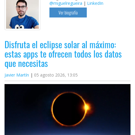
@miguelregueira
|
LinkedIn
Ver biografía
Disfruta el eclipse solar al máximo:
estas apps te ofrecen todos los datos
que necesitas
Javier Martín
05 agosto 2026, 13:05