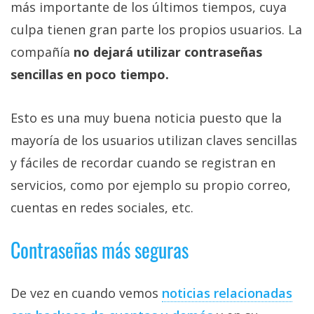
más importante de los últimos tiempos, cuya
Más
temas
culpa tienen gran parte los propios usuarios. La
compañía
no dejará utilizar contraseñas
Sorteos
sencillas en poco tiempo.
Foros
Esto es una muy buena noticia puesto que la
mayoría de los usuarios utilizan claves sencillas
Contacto
y fáciles de recordar cuando se registran en
/
Sobre
servicios, como por ejemplo su propio correo,
nosotros
cuentas en redes sociales, etc.
/
Publicidad
Contraseñas más seguras
/
Cambiar
opciones
De vez en cuando vemos
noticias relacionadas
de