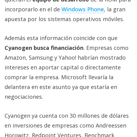
privacidad
incorporarlo en el de
Windows Phone
, la gran
/
apuesta por los sistemas operativos móviles.
Aviso
Legal
Además esta información coincide con que
El medio de
Cyanogen busca financiación
. Empresas como
comunicación
Amazon, Samsung y Yahoo! habrían mostrado
digital donde
encontrarás
intereses en aportar capital o directamente
todas las
noticias sobre
comprar la empresa. Microsoft llevaría la
tecnología,
móviles,
delantera en este asunto ya que estaría en
ordenadores,
negociaciones.
apps,
informática,
videojuegos,
Cyanogen ya cuenta con 30 millones de dólares
comparativas,
trucos y
en inversiones de empresas como Andreessen
tutoriales.
Horowitz, Redpoint Ventures, Benchmark