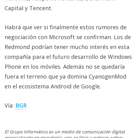
El Grupo
Informático
Capital y Tencent.
(CC) 2006-
2026.
Algunos
derechos
Habrá que ver si finalmente estos rumores de
reservados
.
negociación con Microsoft se confirman. Los de
Redmond podrían tener mucho interés en esta
compañía para el futuro desarrollo de Windows
Phone en los móviles. Además no se quedaría
fuera el terreno que ya domina CyanogenMod
en el ecosistema Android de Google.
Vía:
BGR
El Grupo Informático es un medio de comunicación digital
especializado en tecnología, con análisis y noticias sobre