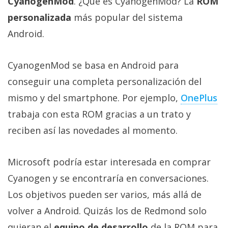
CyanogenMod
. ¿Qué es CyanogenMod? La
ROM
Más
personalizada
más popular del sistema
temas
Android.
Sorteos
CyanogenMod se basa en Android para
Foros
conseguir una completa personalización del
mismo y del smartphone. Por ejemplo,
OnePlus
Contacto
trabaja con esta ROM gracias a un trato y
/
reciben así las novedades al momento.
Sobre
nosotros
/
Microsoft podría estar interesada en comprar
Publicidad
Cyanogen y se encontraría en conversaciones.
/
Los objetivos pueden ser varios, más allá de
Cambiar
opciones
volver a Android. Quizás los de Redmond solo
de
quieran el
equipo de desarrollo
de la ROM para