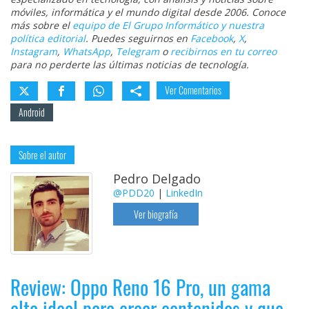
móviles, informática y el mundo digital desde 2006. Conoce
más sobre el
equipo de El Grupo Informático y nuestra
política editorial
. Puedes seguirnos en
Facebook
,
X
,
Instagram
,
WhatsApp
,
Telegram
o
recibirnos en tu correo
para no perderte las últimas noticias de tecnología.
Ver Comentarios
Android
Sobre el autor
Pedro Delgado
@PDD20
|
LinkedIn
Ver biografía
Review: Oppo Reno 16 Pro, un gama
alta ideal para crear contenidos y que