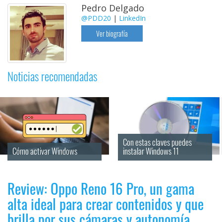
Pedro Delgado
@PDD20
|
LinkedIn
Ver biografía
Noticias recomendadas
Con estas claves puedes 
Cómo activar Windows
instalar Windows 11
Review: Oppo Reno 16 Pro, un gama
alta ideal para crear contenidos y que
brilla por sus cámaras y autonomía