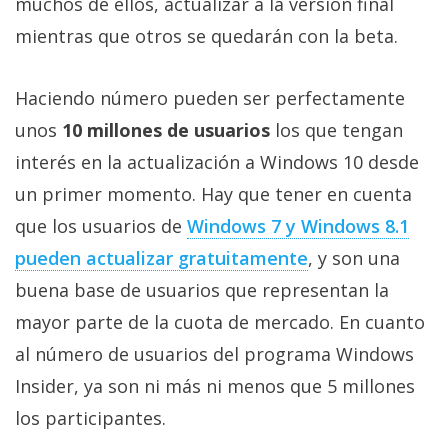
muchos de ellos, actualizar a la versión final
privacidad
mientras que otros se quedarán con la beta.
/
Aviso
Legal
Haciendo número pueden ser perfectamente
unos
10 millones de usuarios
los que tengan
El medio de
interés en la actualización a Windows 10 desde
comunicación
digital donde
un primer momento. Hay que tener en cuenta
encontrarás
que los usuarios de
Windows 7 y Windows 8.1
todas las
noticias sobre
pueden actualizar gratuitamente
, y son una
tecnología,
móviles,
buena base de usuarios que representan la
ordenadores,
apps,
mayor parte de la cuota de mercado. En cuanto
informática,
al número de usuarios del programa Windows
videojuegos,
comparativas,
Insider, ya son ni más ni menos que 5 millones
trucos y
tutoriales.
los participantes.