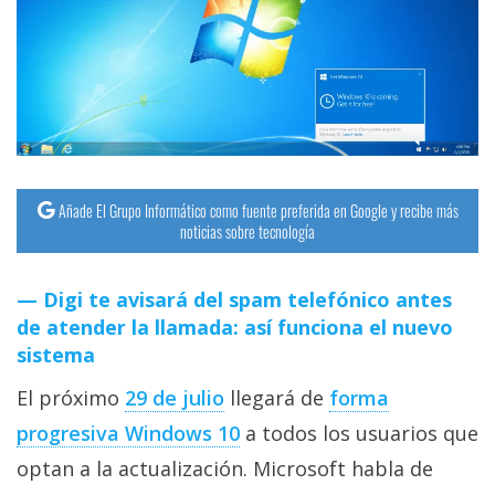
streaming
Operadores
Trucos
y
Tutoriales
Añade El Grupo Informático como fuente preferida en Google y recibe más
noticias sobre tecnología
Ciberseguridad
Digi te avisará del spam telefónico antes
Sistemas
de atender la llamada: así funciona el nuevo
operativos
sistema
El próximo
29 de julio
llegará de
forma
Profesional
progresiva Windows 10
a todos los usuarios que
optan a la actualización. Microsoft habla de
+