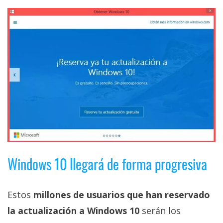
El Grupo
Informático
(CC) 2006-
2026.
Algunos
derechos
reservados
.
Windows 10 llegará de forma progresiva
Estos
millones de usuarios que han reservado
la actualización a Windows 10
serán los