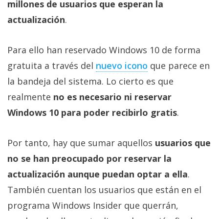
millones de usuarios que esperan la
Más
temas
actualización
.
Sorteos
Para ello han reservado Windows 10 de forma
gratuita a través del
nuevo icono
que parece en
Foros
la bandeja del sistema. Lo cierto es que
realmente
no es necesario ni reservar
Contacto
Windows 10 para poder recibirlo gratis
.
/
Sobre
nosotros
Por tanto, hay que sumar aquellos
usuarios que
/
no se han preocupado por reservar la
Publicidad
actualización aunque puedan optar a ella
.
/
También cuentan los usuarios que están en el
Cambiar
opciones
programa Windows Insider que querrán,
de