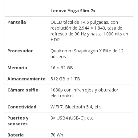
Lenovo Yoga Slim 7x
Pantalla
OLED táctil de 14,5 pulgadas, con
resolución de 2.944 × 1.840, tasa de
refresco de 90 Hz y hasta 1.000 nits en
HDR
Procesador
Qualcomm Snapdragon X Elite de 12
núcleos
Memoria
16 o 32 GB
Almacenamiento
512 GB o 1 TB
Cámara selfie
1080p con infrarrojos y obturador
electrónico
Conectividad
WiFi 7, Bluetooth 5.4, etc.
Puertos y
3× USB4 (USB-C), etc.
sensores
Batería
70 Wh