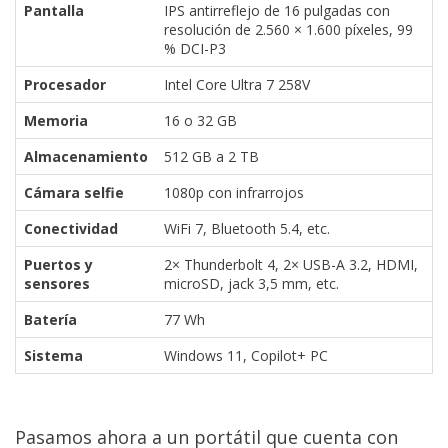
Pantalla
IPS antirreflejo de 16 pulgadas con
resolución de 2.560 × 1.600 píxeles, 99
% DCI-P3
Procesador
Intel Core Ultra 7 258V
Memoria
16 o 32 GB
Almacenamiento
512 GB a 2 TB
Cámara selfie
1080p con infrarrojos
Conectividad
WiFi 7, Bluetooth 5.4, etc.
Puertos y
2× Thunderbolt 4, 2× USB-A 3.2, HDMI,
sensores
microSD, jack 3,5 mm, etc.
Batería
77 Wh
Sistema
Windows 11, Copilot+ PC
Pasamos ahora a un portátil que cuenta con