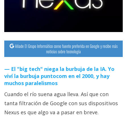
streaming
Operadores
Trucos
y
Añade El Grupo Informático como fuente preferida en Google y recibe más
Tutoriales
noticias sobre tecnología
Ciberseguridad
El "big tech" niega la burbuja de la IA. Yo
viví la burbuja puntocom en el 2000, y hay
Sistemas
muchos paralelismos
operativos
Cuando el río suena agua lleva. Así que con
tanta filtración de Google con sus dispositivos
Profesional
Nexus es que algo va a pasar en breve.
+