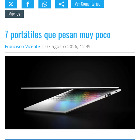
Ver Comentarios
Móviles
7 portátiles que pesan muy poco
Francisco Vicente
07 agosto 2026, 12:49