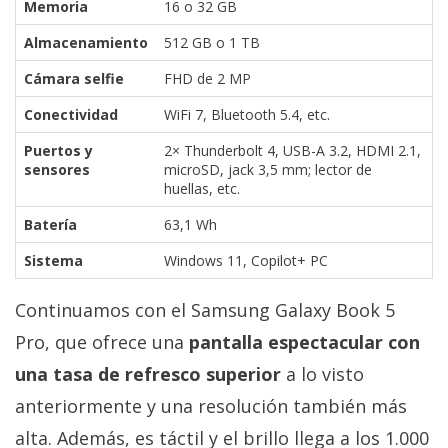
Memoria
16 o 32 GB
Almacenamiento
512 GB o 1 TB
Cámara selfie
FHD de 2 MP
Conectividad
WiFi 7, Bluetooth 5.4, etc.
Puertos y
2× Thunderbolt 4, USB-A 3.2, HDMI 2.1,
sensores
microSD, jack 3,5 mm; lector de
huellas, etc.
Batería
63,1 Wh
Sistema
Windows 11, Copilot+ PC
Continuamos con el Samsung Galaxy Book 5
Pro, que ofrece una
pantalla espectacular con
una tasa de refresco superior
a lo visto
anteriormente y una resolución también más
alta. Además, es táctil y el brillo llega a los 1.000