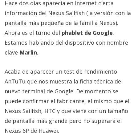
Hace dos días aparecía en Internet cierta
Más
temas
información del Nexus Sailfish (la versión con la
pantalla más pequeña de la familia Nexus).
Sorteos
Ahora es el turno del
phablet de Google
.
Estamos hablando del dispositivo con nombre
Foros
clave
Marlin
.
Contacto
Acaba de aparecer un test de rendimiento
/
Sobre
AnTuTu que nos muestra la ficha técnica del
nosotros
nuevo terminal de Google. De momento se
/
puede confirmar el fabricante, el mismo que el
Publicidad
Nexus Sailfish, HTC y que viene con un tamaño
/
Cambiar
de pantalla más grande pero no superará el
opciones
Nexus 6P de Huawei.
de