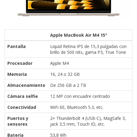
Apple MacBook Air M4 15"
Pantalla
Liquid Retina IPS de 15,3 pulgadas con
brillo de 500 nits, gama P3, True Tone
Procesador
Apple M4
Memoria
16, 24 o 32 GB
Almacenamiento
De 256 GB a 2 TB
Cámara selfie
12 MP con encuadre centrado
Conectividad
WiFi 6E, Bluetooth 5.3, etc.
Puertos y
2× Thunderbolt 4 (USB-C), MagSafe 3,
sensores
jack 3,5 mm, Touch ID, etc.
Batería
53,8 Wh