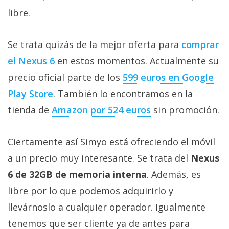
Más
libre.
temas
Se trata quizás de la mejor oferta para
comprar
Sorteos
el Nexus 6
en estos momentos. Actualmente su
precio oficial parte de los
599 euros en Google
Foros
Play Store
. También lo encontramos en la
Contacto
tienda de
Amazon por 524 euros
sin promoción.
/
Sobre
Ciertamente así Simyo está ofreciendo el móvil
nosotros
a un precio muy interesante. Se trata del
Nexus
/
Publicidad
6 de 32GB de memoria interna
. Además, es
/
libre por lo que podemos adquirirlo y
Cambiar
llevárnoslo a cualquier operador. Igualmente
opciones
tenemos que ser cliente ya de antes para
de