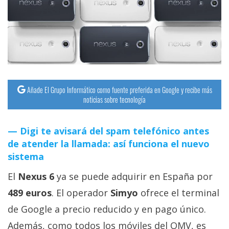
streaming
Operadores
Trucos
y
Tutoriales
Añade El Grupo Informático como fuente preferida en Google y recibe más
noticias sobre tecnología
Ciberseguridad
Digi te avisará del spam telefónico antes
de atender la llamada: así funciona el nuevo
Sistemas
sistema
operativos
El
Nexus 6
ya se puede adquirir en España por
Profesional
489 euros
. El operador
Simyo
ofrece el terminal
de Google a precio reducido y en pago único.
+
Además, como todos los móviles del OMV, es