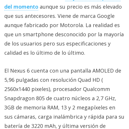
El Grupo
del momento
aunque su precio es más elevado
Informático
(CC) 2006-
que sus antecesores. Viene de marca Google
2026.
Algunos
derechos
aunque fabricado por Motorola. La realidad es
reservados
.
que un smartphone desconocido por la mayoría
de los usuarios pero sus especificaciones y
calidad es lo último de lo último.
El Nexus 6 cuenta con una pantalla AMOLED de
5,96 pulgadas con resolución Quad HD (
2560x1440 pixeles), procesador Qualcomm
Snapdragon 805 de cuatro núcleos a 2,7 GHz,
3GB de memoria RAM, 13 y 2 megapíxeles en
sus cámaras, carga inalámbrica y rápida para su
batería de 3220 mAh, y última versión de