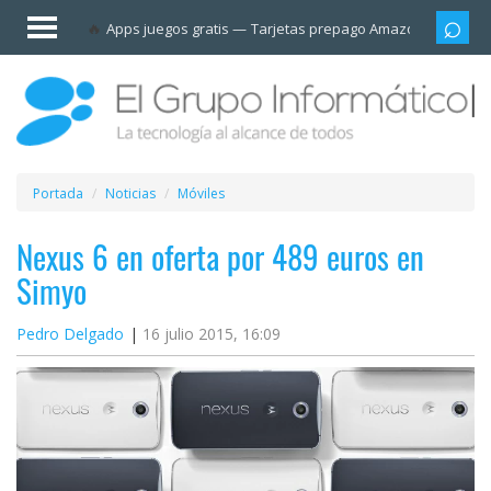
Invitado
Apps juegos gratis
Tarjetas prepago Amazon
Grupo
Iniciar
sesión /
Registrarse
Esenciales
Móviles
Portada
Noticias
Móviles
Ofertas
Nexus 6 en oferta por 489 euros en
Simyo
Apps
Pedro Delgado
16 julio 2015, 16:09
Redes
sociales
Plataformas