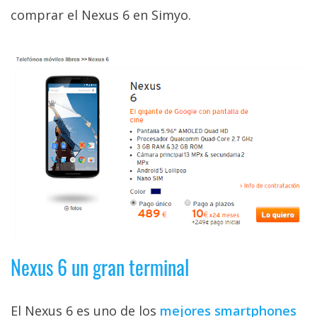
privacidad
comprar el Nexus 6 en Simyo.
/
Aviso
Legal
El medio de
comunicación
digital donde
encontrarás
todas las
noticias sobre
tecnología,
móviles,
ordenadores,
apps,
informática,
videojuegos,
Nexus 6 un gran terminal
comparativas,
trucos y
tutoriales.
El Nexus 6 es uno de los
mejores smartphones