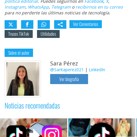
política editorial
. Puedes seguirnos en
Facebook
,
X
,
Instagram
,
WhatsApp
,
Telegram
o
recibirnos en tu correo
para no perderte las últimas noticias de tecnología.
Ver Comentarios
Trucos TikTok
Utilidades
Sobre el autor
Sara Pérez
@Saritaperez021
|
LinkedIn
Ver biografía
Noticias recomendadas