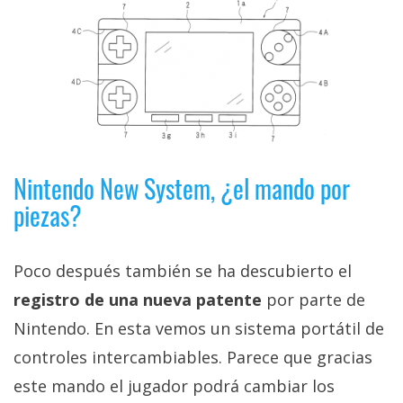
privacidad
/
Aviso
Legal
El medio de
comunicación
digital donde
Nintendo New System, ¿el mando por
encontrarás
todas las
piezas?
noticias sobre
tecnología,
móviles,
Poco después también se ha descubierto el
ordenadores,
apps,
registro de una nueva patente
por parte de
informática,
videojuegos,
Nintendo. En esta vemos un sistema portátil de
comparativas,
trucos y
controles intercambiables. Parece que gracias
tutoriales.
este mando el jugador podrá cambiar los