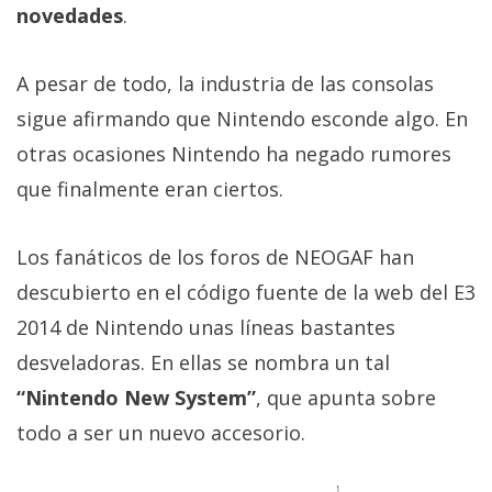
Más
novedades
.
temas
A pesar de todo, la industria de las consolas
Sorteos
sigue afirmando que Nintendo esconde algo. En
otras ocasiones Nintendo ha negado rumores
Foros
que finalmente eran ciertos.
Contacto
Los fanáticos de los foros de NEOGAF han
/
Sobre
descubierto en el código fuente de la web del E3
nosotros
2014 de Nintendo unas líneas bastantes
/
desveladoras. En ellas se nombra un tal
Publicidad
“Nintendo New System”
, que apunta sobre
/
Cambiar
todo a ser un nuevo accesorio.
opciones
de