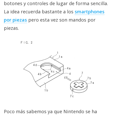
El Grupo
botones y controles de lugar de forma sencilla.
Informático
(CC) 2006-
La idea recuerda bastante a los
smartphones
2026.
Algunos
por piezas
pero esta vez son mandos por
derechos
reservados
.
piezas.
Poco más sabemos ya que Nintendo se ha