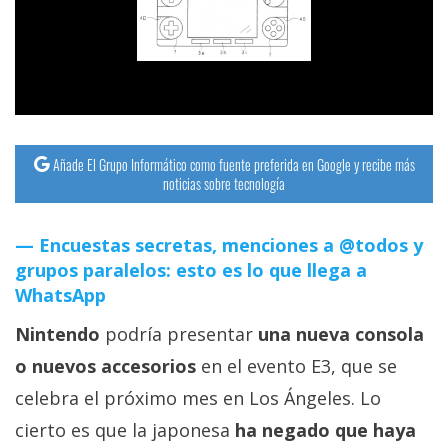
streaming
Operadores
Trucos
y
Añade El Grupo Informático como fuente preferida en Google y recibe más
Tutoriales
noticias sobre tecnología
Ciberseguridad
Encuestas secretas, menciones a @todos y
grupos paralelos: esto es lo que llega a
Sistemas
WhatsApp
operativos
Nintendo
podría presentar
una nueva consola
o nuevos accesorios
en el evento E3, que se
Profesional
celebra el próximo mes en Los Ángeles. Lo
cierto es que la japonesa
ha negado que haya
+