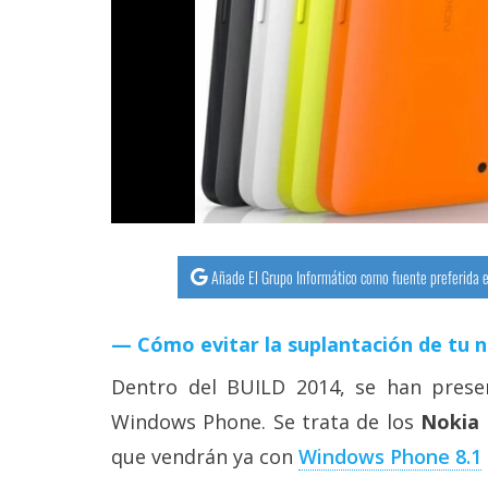
streaming
Operadores
Trucos
y
Tutoriales
Ciberseguridad
Añade El Grupo Informático como fuente preferida e
Sistemas
Cómo evitar la suplantación de tu 
operativos
Dentro del BUILD 2014, se han prese
Profesional
Windows Phone. Se trata de los
Nokia 
que vendrán ya con
Windows Phone 8.1
+