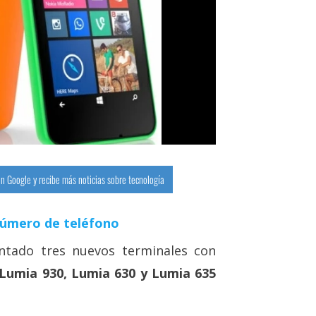
n Google y recibe más noticias sobre tecnología
número de teléfono
ntado tres nuevos terminales con
Lumia 930, Lumia 630 y Lumia 635