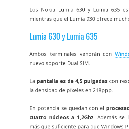
Más
Los Nokia Lumia 630 y Lumia 635 e
temas
mientras que el Lumia 930 ofrece much
Sorteos
Lumia 630 y Lumia 635
Foros
Ambos terminales vendrán con
Wind
Contacto
nuevo soporte Dual SIM.
/
Sobre
nosotros
La
pantalla es de 4,5 pulgadas
con reso
/
Publicidad
la densidad de píxeles en 218ppp.
/
Cambiar
opciones
En potencia se quedan con el
procesa
de
privacidad
cuatro núcleos a 1,2Ghz
. Además se
/
más que suficiente para que Windows Pho
Aviso