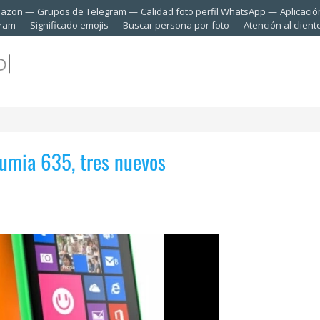
mazon
Grupos de Telegram
Calidad foto perfil WhatsApp
Aplicació
gram
Significado emojis
Buscar persona por foto
Atención al clien
umia 635, tres nuevos