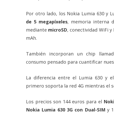
Legal
Por otro lado, los Nokia Lumia 630 y 
El medio de
de 5 megapíxeles
, memoria interna d
comunicación
digital donde
mediante
microSD
, conectividad WiFi y
encontrarás
todas las
mAh.
noticias sobre
tecnología,
móviles,
También incorporan un chip llam
ordenadores,
apps,
consumo pensado para cuantificar nuestr
informática,
videojuegos,
comparativas,
La diferencia entre el Lumia 630 y e
trucos y
tutoriales.
primero soporta la red 4G mientras el 
El Grupo
Informático
Los precios son 144 euros para el
Noki
(CC) 2006-
2026.
Algunos
Nokia Lumia 630 3G con Dual-SIM
y 
derechos