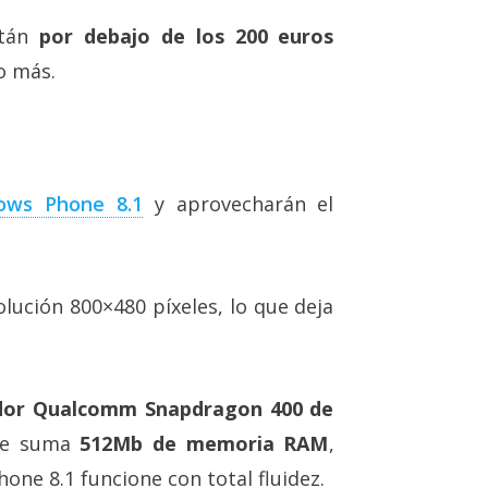
stán
por debajo de los 200 euros
o más.
ows Phone 8.1
y aprovecharán el
lución 800×480 píxeles, lo que deja
dor Qualcomm Snapdragon 400 de
 le suma
512Mb de memoria RAM
,
ne 8.1 funcione con total fluidez.