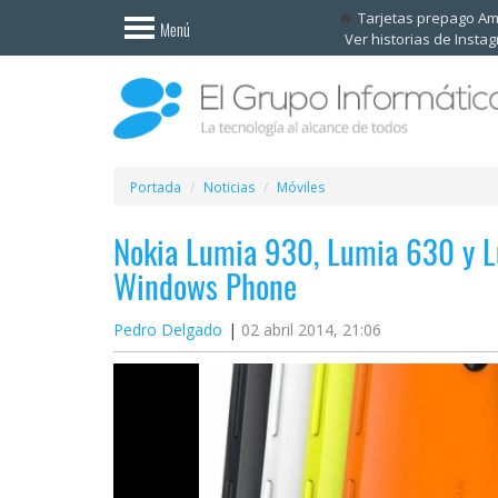
Invitado
Tarjetas prepago A
Menú
Ver historias de Insta
Iniciar
sesión /
Registrarse
Esenciales
Móviles
Portada
Noticias
Móviles
Nokia Lumia 930, Lumia 630 y L
Ofertas
Windows Phone
Apps
Pedro Delgado
02 abril 2014, 21:06
Redes
sociales
Plataformas