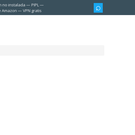
n no instalada
PIPL
te Amazon
VPN gratis