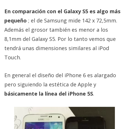
El Grupo
Informático
En comparación con el Galaxy S5 es algo más
(CC) 2006-
2026.
Algunos
pequeño
; el de Samsung mide 142 x 72,5mm.
derechos
reservados
.
Además el grosor también es menor a los
8,1mm del Galaxy S5. Por lo tanto vemos que
tendrá unas dimensiones similares al iPod
Touch.
En general el diseño del iPhone 6 es alargado
pero siguiendo la estética de Apple y
básicamente la línea del iPhone 5S
.