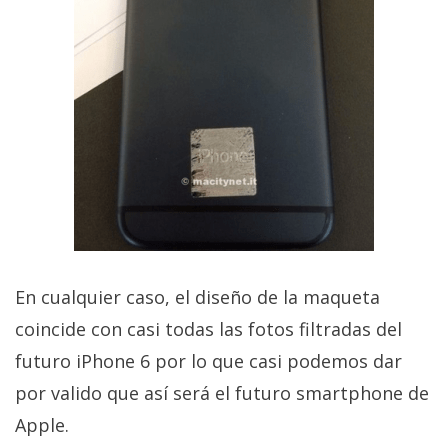
privacidad
/
Aviso
Legal
El medio de
comunicación
digital donde
encontrarás
todas las
noticias sobre
tecnología,
móviles,
En cualquier caso, el diseño de la maqueta
ordenadores,
apps,
coincide con casi todas las fotos filtradas del
informática,
videojuegos,
futuro iPhone 6 por lo que casi podemos dar
comparativas,
por valido que así será el futuro smartphone de
trucos y
tutoriales.
Apple.