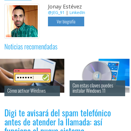
Jonay Estévez
@JEG_91
|
LinkedIn
Ver biografía
Noticias recomendadas
Con estas claves puedes 
Cómo activar Windows
instalar Windows 11
Digi te avisará del spam telefónico
antes de atender la llamada: así
funciona el nuevo sistema