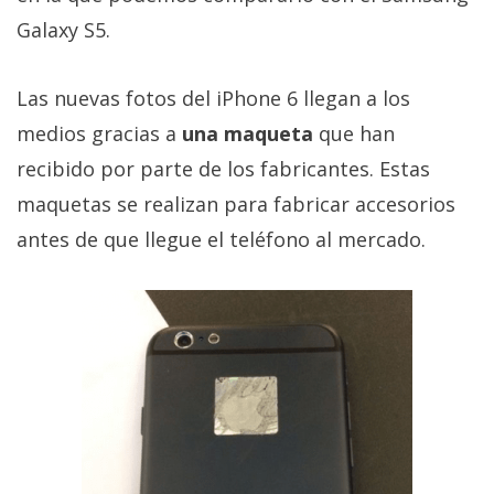
Más
Galaxy S5.
temas
Las nuevas fotos del iPhone 6 llegan a los
Sorteos
medios gracias a
una maqueta
que han
recibido por parte de los fabricantes. Estas
Foros
maquetas se realizan para fabricar accesorios
Contacto
antes de que llegue el teléfono al mercado.
/
Sobre
nosotros
/
Publicidad
/
Cambiar
opciones
de