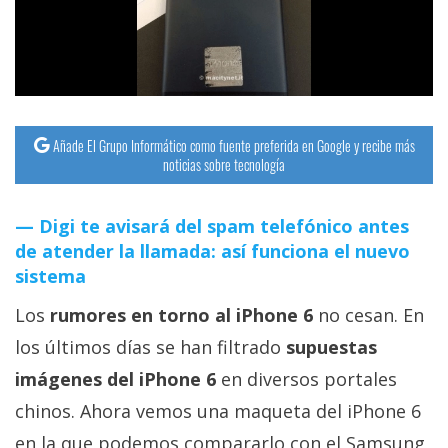
streaming
Operadores
Trucos
y
Añade El Grupo Informático como fuente preferida en Google y recibe más
noticias sobre tecnología
Tutoriales
Digi te avisará del spam telefónico antes
Ciberseguridad
de atender la llamada: así funciona el nuevo
sistema
Sistemas
Los
rumores en torno al iPhone 6
no cesan. En
operativos
los últimos días se han filtrado
supuestas
Profesional
imágenes del iPhone 6
en diversos portales
chinos. Ahora vemos una maqueta del iPhone 6
+
en la que podemos compararlo con el Samsung