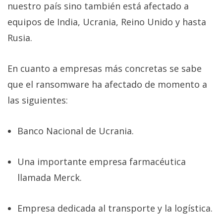
El Grupo
nuestro país sino también está afectado a
Informático
(CC) 2006-
equipos de India, Ucrania, Reino Unido y hasta
2026.
Algunos
Rusia.
derechos
reservados
.
En cuanto a empresas más concretas se sabe
que el ransomware ha afectado de momento a
las siguientes:
Banco Nacional de Ucrania.
Una importante empresa farmacéutica
llamada Merck.
Empresa dedicada al transporte y la logística.