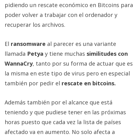
privacidad
pidiendo un rescate económico en Bitcoins para
/
poder volver a trabajar con el ordenador y
Aviso
recuperar los archivos.
Legal
El
ransomware
al parecer es una variante
El medio de
comunicación
llamada
Petya
y tiene muchas
similitudes con
digital donde
WannaCry
, tanto por su forma de actuar que es
encontrarás
todas las
la misma en este tipo de virus pero en especial
noticias sobre
tecnología,
también por pedir el
rescate en bitcoins.
móviles,
ordenadores,
apps,
Además también por el alcance que está
informática,
videojuegos,
teniendo y que pudiese tener en las próximas
comparativas,
horas puesto que cada vez la lista de países
trucos y
tutoriales.
afectado va en aumento. No solo afecta a