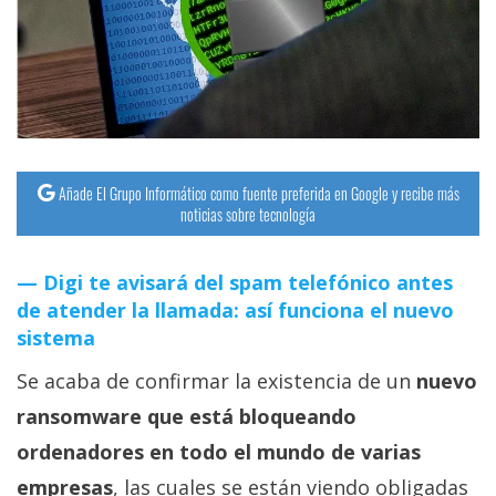
streaming
Operadores
Trucos
y
Tutoriales
Añade El Grupo Informático como fuente preferida en Google y recibe más
noticias sobre tecnología
Ciberseguridad
Digi te avisará del spam telefónico antes
de atender la llamada: así funciona el nuevo
Sistemas
sistema
operativos
Se acaba de confirmar la existencia de un
nuevo
Profesional
ransomware que está bloqueando
ordenadores en todo el mundo de varias
+
empresas
, las cuales se están viendo obligadas