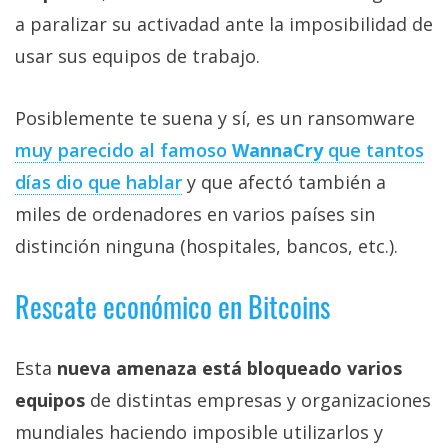
Más
a paralizar su activadad ante la imposibilidad de
temas
usar sus equipos de trabajo.
Sorteos
Posiblemente te suena y sí, es un ransomware
muy parecido al famoso
WannaCry
que tantos
Foros
días dio que hablar
y que afectó también a
Contacto
miles de ordenadores en varios países sin
/
distinción ninguna (hospitales, bancos, etc.).
Sobre
nosotros
Rescate económico en Bitcoins
/
Publicidad
/
Esta
nueva amenaza está bloqueado varios
Cambiar
equipos
de distintas empresas y organizaciones
opciones
mundiales haciendo imposible utilizarlos y
de