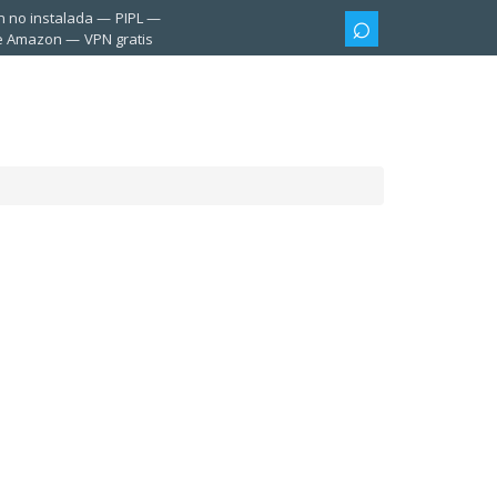
n no instalada
PIPL
te Amazon
VPN gratis