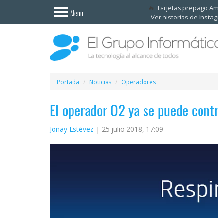
Invitado
Tarjetas prepago A
Menú
Ver historias de Insta
Iniciar
sesión /
Registrarse
Esenciales
Móviles
Portada
Noticias
Operadores
El operador O2 ya se puede cont
Ofertas
Jonay Estévez
25 julio 2018, 17:09
Apps
Redes
sociales
Plataformas