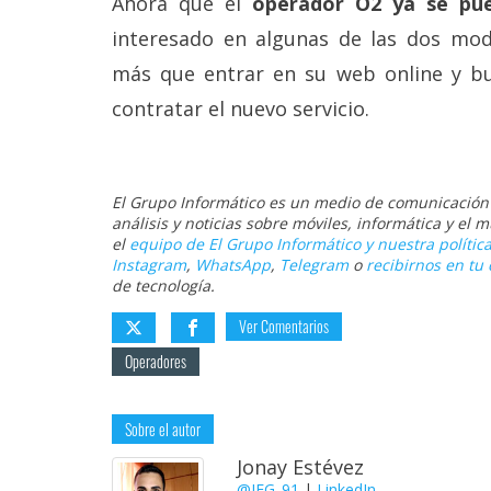
Ahora que el
operador O2 ya se pu
interesado en algunas de las dos mod
más que entrar en su web online y bu
contratar el nuevo servicio.
El Grupo Informático es un medio de comunicación d
análisis y noticias sobre móviles, informática y el
el
equipo de El Grupo Informático y nuestra política
Instagram
,
WhatsApp
,
Telegram
o
recibirnos en tu 
de tecnología.
Ver Comentarios
Operadores
Sobre el autor
Jonay Estévez
@JEG_91
|
LinkedIn