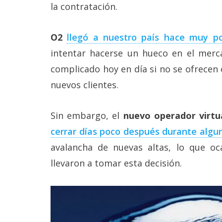
Más
la contratación.
temas
O2
llegó a nuestro país hace muy p
Sorteos
intentar hacerse un hueco en el mer
complicado hoy en día si no se ofrecen 
Foros
nuevos clientes.
Contacto
/
Sin embargo, el
nuevo operador virtu
Sobre
cerrar días poco después durante algun
nosotros
/
avalancha de nuevas altas, lo que oc
Publicidad
/
llevaron a tomar esta decisión.
Cambiar
opciones
de
privacidad
/
Aviso