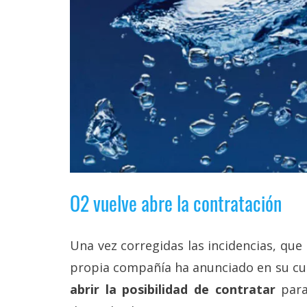
Legal
El medio de
comunicación
digital donde
encontrarás
todas las
noticias sobre
tecnología,
móviles,
ordenadores,
apps,
informática,
videojuegos,
O2 vuelve abre la contratación
comparativas,
trucos y
tutoriales.
Una vez corregidas las incidencias, que
El Grupo
Informático
propia compañía ha anunciado en su cue
(CC) 2006-
abrir la posibilidad de contratar
para
2026.
Algunos
derechos