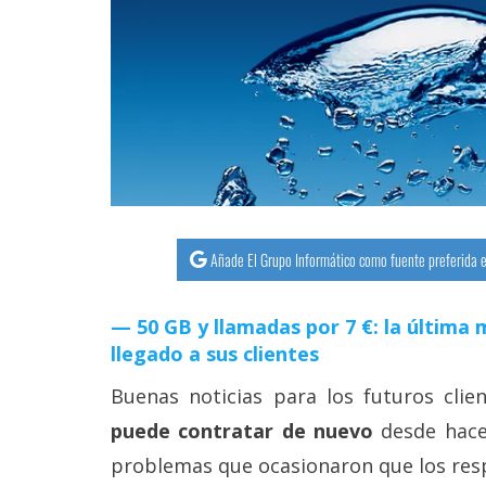
streaming
Operadores
Trucos
y
Tutoriales
Ciberseguridad
Añade El Grupo Informático como fuente preferida e
Sistemas
50 GB y llamadas por 7 €: la últim
operativos
llegado a sus clientes
Buenas noticias para los futuros clie
Profesional
puede contratar de nuevo
desde hace
problemas que ocasionaron que los re
+