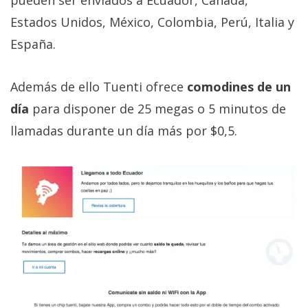
pueden ser enviados a Ecuador, Canadá,
El Grupo
Informático
Estados Unidos, México, Colombia, Perú, Italia y
(CC) 2006-
2026.
Algunos
España.
derechos
reservados
.
Además de ello Tuenti ofrece
comodines de un
día
para disponer de 25 megas o 5 minutos de
llamadas durante un día más por $0,5.