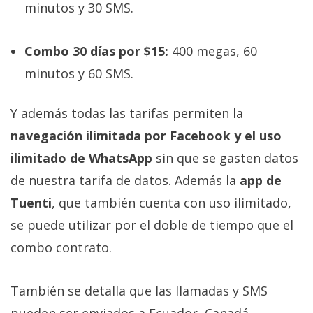
minutos y 30 SMS.
privacidad
/
Aviso
Combo 30 días por $15:
400 megas, 60
Legal
minutos y 60 SMS.
El medio de
Y además todas las tarifas permiten la
comunicación
digital donde
navegación ilimitada por Facebook y el uso
encontrarás
todas las
ilimitado de WhatsApp
sin que se gasten datos
noticias sobre
de nuestra tarifa de datos. Además la
app de
tecnología,
móviles,
Tuenti
, que también cuenta con uso ilimitado,
ordenadores,
apps,
se puede utilizar por el doble de tiempo que el
informática,
combo contrato.
videojuegos,
comparativas,
trucos y
tutoriales.
También se detalla que las llamadas y SMS