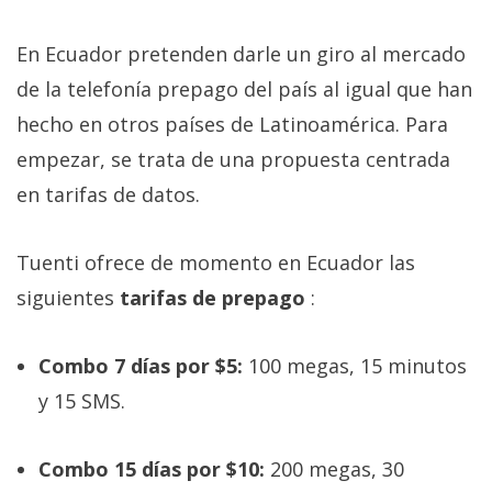
Más
temas
En Ecuador pretenden darle un giro al mercado
de la telefonía prepago del país al igual que han
Sorteos
hecho en otros países de Latinoamérica. Para
empezar, se trata de una propuesta centrada
Foros
en tarifas de datos.
Contacto
/
Tuenti ofrece de momento en Ecuador las
Sobre
siguientes
tarifas de prepago
:
nosotros
/
Combo 7 días por $5:
100 megas, 15 minutos
Publicidad
/
y 15 SMS.
Cambiar
opciones
Combo 15 días por $10:
200 megas, 30
de