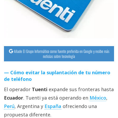
streaming
Operadores
Trucos
y
Tutoriales
Añade El Grupo Informático como fuente preferida en Google y recibe más
noticias sobre tecnología
Ciberseguridad
Cómo evitar la suplantación de tu número
Sistemas
de teléfono
operativos
El operador
Tuenti
expande sus fronteras hasta
Ecuador
. Tuenti ya está operando en
México
,
Profesional
Perú
, Argentina y
España
ofreciendo una
+
propuesta diferente.