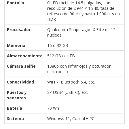
Pantalla
OLED táctil de 14,5 pulgadas, con
resolución de 2.944 × 1.840, tasa de
refresco de 90 Hz y hasta 1.000 nits en
HDR
Procesador
Qualcomm Snapdragon X Elite de 12
núcleos
Memoria
16 o 32 GB
Almacenamiento
512 GB o 1 TB
Cámara selfie
1080p con infrarrojos y obturador
electrónico
Conectividad
WiFi 7, Bluetooth 5.4, etc.
Puertos y
3× USB4 (USB-C), etc.
sensores
Batería
70 Wh
Sistema
Windows 11, Copilot+ PC