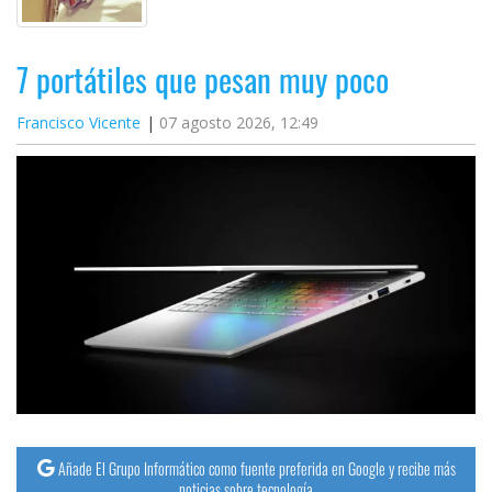
7 portátiles que pesan muy poco
Francisco Vicente
07 agosto 2026, 12:49
Añade El Grupo Informático como fuente preferida en Google y recibe más
noticias sobre tecnología