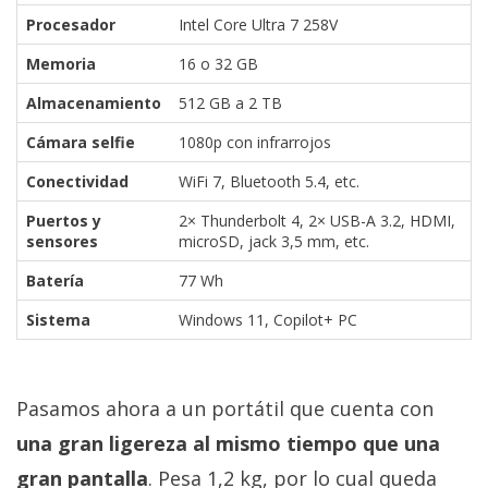
Procesador
Intel Core Ultra 7 258V
Memoria
16 o 32 GB
Almacenamiento
512 GB a 2 TB
Cámara selfie
1080p con infrarrojos
Conectividad
WiFi 7, Bluetooth 5.4, etc.
Puertos y
2× Thunderbolt 4, 2× USB-A 3.2, HDMI,
sensores
microSD, jack 3,5 mm, etc.
Batería
77 Wh
Sistema
Windows 11, Copilot+ PC
Pasamos ahora a un portátil que cuenta con
una gran ligereza al mismo tiempo que una
gran pantalla
. Pesa 1,2 kg, por lo cual queda