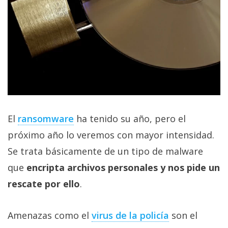
privacidad
/
Aviso
Legal
El medio de
comunicación
digital donde
encontrarás
todas las
El
ransomware
ha tenido su año, pero el
noticias sobre
tecnología,
próximo año lo veremos con mayor intensidad.
móviles,
Se trata básicamente de un tipo de malware
ordenadores,
apps,
que
encripta archivos personales y nos pide un
informática,
videojuegos,
rescate por ello
.
comparativas,
trucos y
tutoriales.
Amenazas como el
virus de la policía
son el