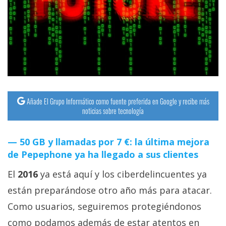
streaming
Operadores
Trucos
y
Tutoriales
Añade El Grupo Informático como fuente preferida en Google y recibe más
noticias sobre tecnología
Ciberseguridad
50 GB y llamadas por 7 €: la última mejora
Sistemas
de Pepephone ya ha llegado a sus clientes
operativos
El
2016
ya está aquí y los ciberdelincuentes ya
Profesional
están preparándose otro año más para atacar.
Como usuarios, seguiremos protegiéndonos
+
como podamos además de estar atentos en