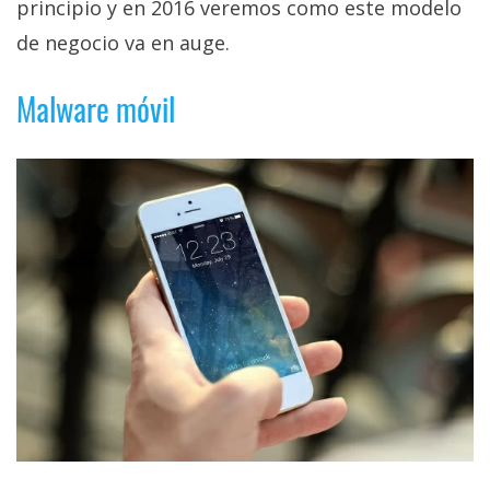
El Grupo
principio y en 2016 veremos como este modelo
Informático
de negocio va en auge.
(CC) 2006-
2026.
Algunos
derechos
Malware móvil
reservados
.