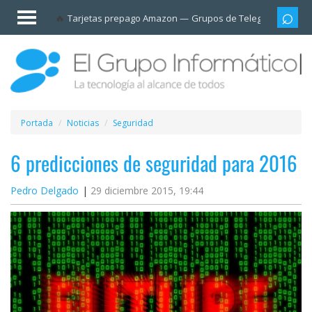
Invitado
Tarjetas prepago Amazon
Grupos de Telegram
Cali
Iniciar
sesión /
Registrarse
Esenciales
Móviles
Portada
Noticias
Seguridad
Ofertas
6 predicciones de seguridad para 2016
Pedro Delgado
29 diciembre 2015, 19:44
Apps
Redes
sociales
Plataformas