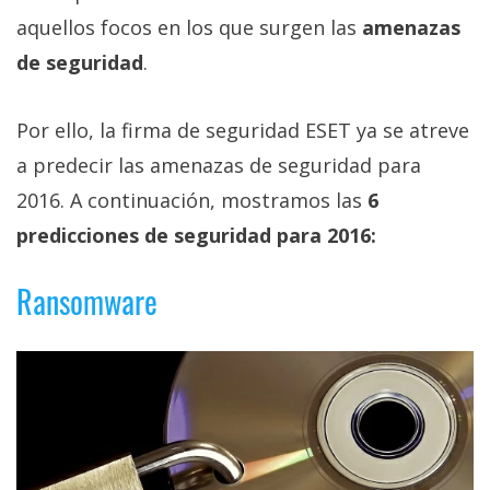
Más
aquellos focos en los que surgen las
amenazas
temas
de seguridad
.
Sorteos
Por ello, la firma de seguridad ESET ya se atreve
a predecir las amenazas de seguridad para
Foros
2016. A continuación, mostramos las
6
Contacto
predicciones de seguridad para 2016:
/
Sobre
Ransomware
nosotros
/
Publicidad
/
Cambiar
opciones
de