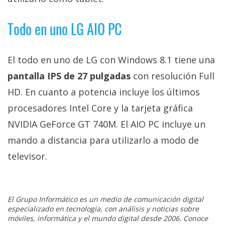
El Grupo
Informático
(CC) 2006-
Todo en uno LG AIO PC
2026.
Algunos
derechos
reservados
.
El todo en uno de LG con Windows 8.1 tiene una
pantalla IPS de 27 pulgadas
con resolución Full
HD. En cuanto a potencia incluye los últimos
procesadores Intel Core y la tarjeta gráfica
NVIDIA GeForce GT 740M. El AIO PC incluye un
mando a distancia para utilizarlo a modo de
televisor.
El Grupo Informático es un medio de comunicación digital
especializado en tecnología, con análisis y noticias sobre
móviles, informática y el mundo digital desde 2006. Conoce