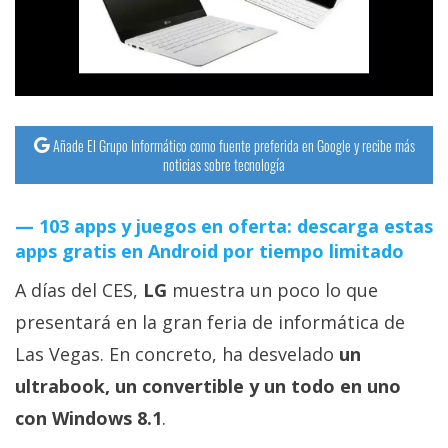
streaming
Operadores
Trucos
y
Añade El Grupo Informático como fuente preferida en Google y recibe más
noticias sobre tecnología
Tutoriales
103 apps y juegos en oferta: descarga estas
Ciberseguridad
apps gratis en Android por tiempo limitado
Sistemas
A días del CES,
LG
muestra un poco lo que
operativos
presentará en la gran feria de informática de
Las Vegas. En concreto, ha desvelado
un
Profesional
ultrabook, un convertible y un todo en uno
con Windows 8.1
.
+