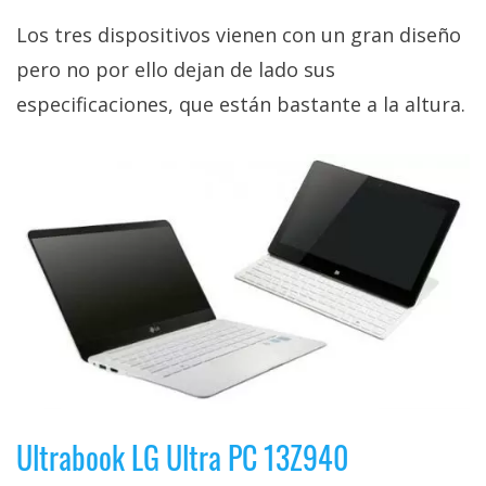
Más
Los tres dispositivos vienen con un gran diseño
temas
pero no por ello dejan de lado sus
especificaciones, que están bastante a la altura.
Sorteos
Foros
Contacto
/
Sobre
nosotros
/
Publicidad
/
Cambiar
opciones
Ultrabook LG Ultra PC 13Z940
de