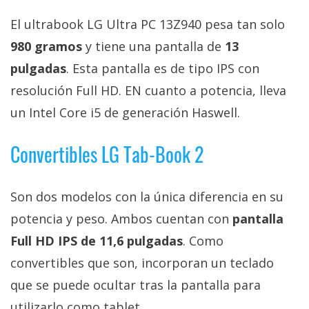
privacidad
El ultrabook LG Ultra PC 13Z940 pesa tan solo
/
Aviso
980 gramos
y tiene una pantalla de
13
Legal
pulgadas
. Esta pantalla es de tipo IPS con
resolución Full HD. EN cuanto a potencia, lleva
El medio de
un Intel Core i5 de generación Haswell.
comunicación
digital donde
encontrarás
Convertibles LG Tab-Book 2
todas las
noticias sobre
tecnología,
móviles,
Son dos modelos con la única diferencia en su
ordenadores,
potencia y peso. Ambos cuentan con
pantalla
apps,
informática,
Full HD IPS de 11,6 pulgadas
. Como
videojuegos,
comparativas,
convertibles que son, incorporan un teclado
trucos y
que se puede ocultar tras la pantalla para
tutoriales.
utilizarlo como tablet.