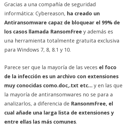
privacidad
Gracias a una compañía de seguridad
/
informática: Cybereason,
ha creado un
Aviso
Antiransomware capaz de bloquear el 99% de
Legal
los casos llamada RansomFree
y además es
una herramienta totalmente gratuita exclusiva
El medio de
comunicación
para Windows 7, 8, 8.1 y 10.
digital donde
encontrarás
todas las
Parece ser que la mayoría de las veces
el foco
noticias sobre
tecnología,
de la infección es un archivo con extensiones
móviles,
muy conocidas como.doc,.txt etc…
y en las que
ordenadores,
apps,
la mayoría de antiransomwares no se para a
informática,
videojuegos,
analizarlos, a diferencia de
RansonmFree, el
comparativas,
trucos y
cual añade una larga lista de extensiones y
tutoriales.
entre ellas las más comunes
.