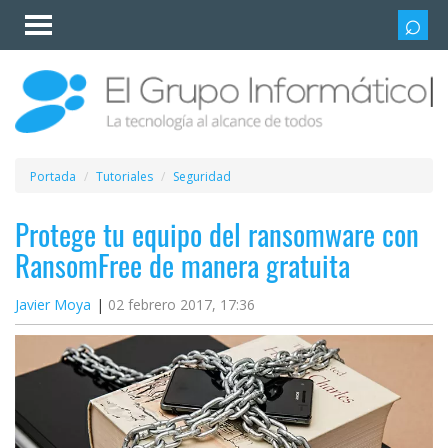
Invitado
Iniciar
sesión /
Registrarse
Esenciales
Móviles
Portada
Tutoriales
Seguridad
Ofertas
Protege tu equipo del ransomware con
RansomFree de manera gratuita
Apps
Javier Moya
02 febrero 2017, 17:36
Redes
sociales
Plataformas