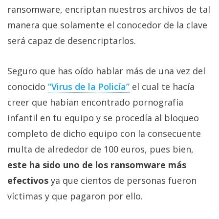
Más
ransomware, encriptan nuestros archivos de tal
temas
manera que solamente el conocedor de la clave
será capaz de desencriptarlos.
Sorteos
Seguro que has oído hablar más de una vez del
Foros
conocido
“Virus de la Policía”
el cual te hacía
creer que habían encontrado pornografía
Contacto
/
infantil en tu equipo y se procedía al bloqueo
Sobre
completo de dicho equipo con la consecuente
nosotros
multa de alrededor de 100 euros, pues bien,
/
este ha sido uno de los ransomware más
Publicidad
/
efectivos
ya que cientos de personas fueron
Cambiar
víctimas y que pagaron por ello.
opciones
de