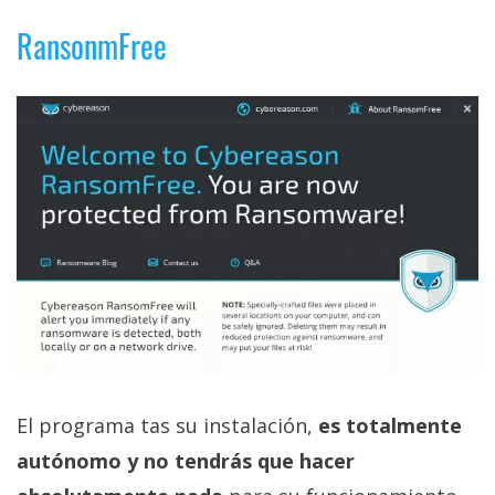
El Grupo
Informático
RansonmFree
(CC) 2006-
2026.
Algunos
derechos
reservados
.
El programa tas su instalación,
es totalmente
autónomo y no tendrás que hacer