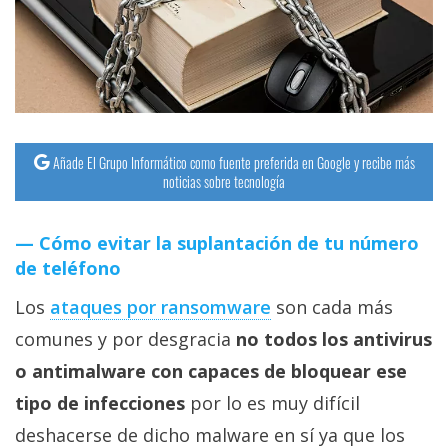
streaming
Operadores
Trucos
y
Añade El Grupo Informático como fuente preferida en Google y recibe más
Tutoriales
noticias sobre tecnología
Ciberseguridad
Cómo evitar la suplantación de tu número
de teléfono
Sistemas
Los
ataques por ransomware
son cada más
operativos
comunes y por desgracia
no todos los antivirus
o antimalware con capaces de bloquear ese
Profesional
tipo de infecciones
por lo es muy difícil
+
deshacerse de dicho malware en sí ya que los