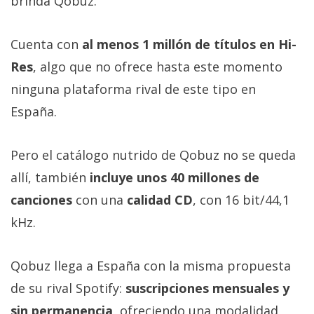
brinda Qobuz.
El Grupo
Informático
(CC) 2006-
2026.
Algunos
Cuenta con
al menos 1 millón de títulos en Hi-
derechos
Res
, algo que no ofrece hasta este momento
reservados
.
ninguna plataforma rival de este tipo en
España.
Pero el catálogo nutrido de Qobuz no se queda
allí, también
incluye unos 40 millones de
canciones
con una
calidad CD
, con 16 bit/44,1
kHz.
Qobuz llega a España con la misma propuesta
de su rival Spotify:
suscripciones mensuales y
sin permanencia
, ofreciendo una modalidad