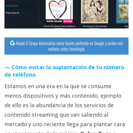
streaming
Operadores
Trucos
y
Añade El Grupo Informático como fuente preferida en Google y recibe más
noticias sobre tecnología
Tutoriales
Cómo evitar la suplantación de tu número
Ciberseguridad
de teléfono
Sistemas
Estamos en una era en la que se consume
operativos
menos dispositivos y más contenido, ejemplo
de ello es la abundancia de los servicios de
Profesional
contenido streaming que van saliendo al
mercado y uno reciente llega para plantar cara
+