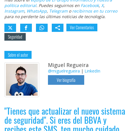
política editorial
. Puedes seguirnos en
Facebook
,
X
,
Instagram
,
WhatsApp
,
Telegram
o
recibirnos en tu correo
para no perderte las últimas noticias de tecnología.
Ver Comentarios
Seguridad
Sobre el autor
Miguel Regueira
@miguelregueira
|
LinkedIn
Ver biografía
"Tienes que actualizar el nuevo sistema
de seguridad". Si eres del BBVA y
recibes este SMS, ten mucho cuidado