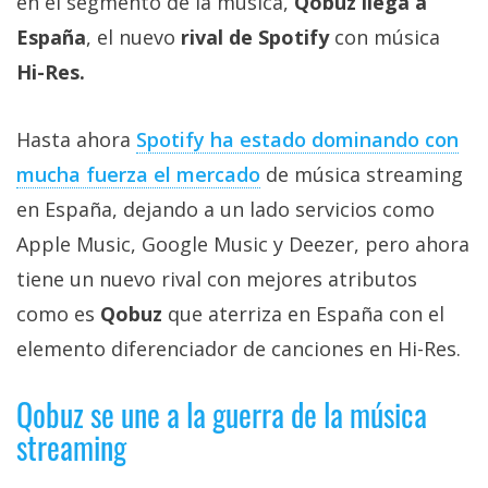
en el segmento de la música,
Qobuz llega a
Más
España
, el nuevo
rival de Spotify
con música
temas
Hi-Res.
Sorteos
Hasta ahora
Spotify ha estado dominando con
Foros
mucha fuerza el mercado
de música streaming
en España, dejando a un lado servicios como
Contacto
Apple Music, Google Music y Deezer, pero ahora
/
tiene un nuevo rival con mejores atributos
Sobre
nosotros
como es
Qobuz
que aterriza en España con el
/
elemento diferenciador de canciones en Hi-Res.
Publicidad
/
Qobuz se une a la guerra de la música
Cambiar
streaming
opciones
de