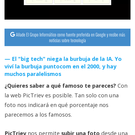
streaming
Operadores
Añade El Grupo Informático como fuente preferida en Google y recibe más
Trucos
noticias sobre tecnología
y
Tutoriales
El "big tech" niega la burbuja de la IA. Yo
viví la burbuja puntocom en el 2000, y hay
Ciberseguridad
muchos paralelismos
¿Quieres saber a qué famoso te pareces?
Con
Sistemas
operativos
la web PicTriev es posible. Tan solo con una
foto nos indicará en qué porcentaje nos
Profesional
parecemos a los famosos.
+
PicTriev
nos permite
subir una foto
desde una