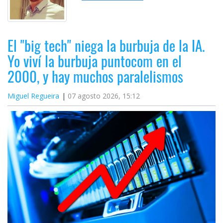
El "big tech" niega la burbuja de la IA.
Yo viví la burbuja puntocom en el
2000, y hay muchos paralelismos
Miguel Regueira
07 agosto 2026, 15:12