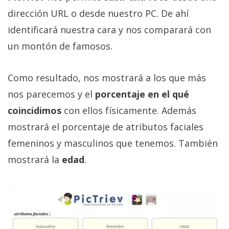
Más
dirección URL o desde nuestro PC. De ahí
temas
identificará nuestra cara y nos comparará con
un montón de famosos.
Sorteos
Como resultado, nos mostrará a los que más
Foros
nos parecemos y el
porcentaje en el qué
Contacto
coincidimos
con ellos físicamente. Además
/
mostrará el porcentaje de atributos faciales
Sobre
femeninos y masculinos que tenemos. También
nosotros
mostrará la
edad
.
/
Publicidad
/
Cambiar
opciones
de