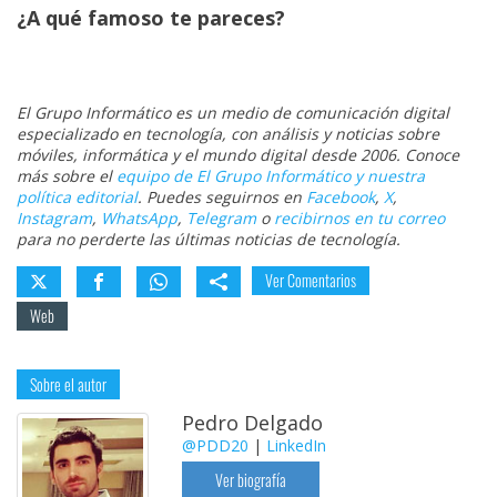
El Grupo
¿A qué famoso te pareces?
Informático
(CC) 2006-
2026.
Algunos
derechos
reservados
.
El Grupo Informático es un medio de comunicación digital
especializado en tecnología, con análisis y noticias sobre
móviles, informática y el mundo digital desde 2006. Conoce
más sobre el
equipo de El Grupo Informático y nuestra
política editorial
. Puedes seguirnos en
Facebook
,
X
,
Instagram
,
WhatsApp
,
Telegram
o
recibirnos en tu correo
para no perderte las últimas noticias de tecnología.
Ver Comentarios
Web
Sobre el autor
Pedro Delgado
@PDD20
|
LinkedIn
Ver biografía