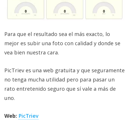
privacidad
/
Aviso
Legal
Para que el resultado sea el más exacto, lo
El medio de
mejor es subir una foto con calidad y donde se
comunicación
vea bien nuestra cara.
digital donde
encontrarás
todas las
PicTriev es una web gratuita y que seguramente
noticias sobre
tecnología,
no tenga mucha utilidad pero para pasar un
móviles,
ordenadores,
rato entretenido seguro que sí vale a más de
apps,
informática,
uno.
videojuegos,
comparativas,
trucos y
Web:
PicTriev
tutoriales.