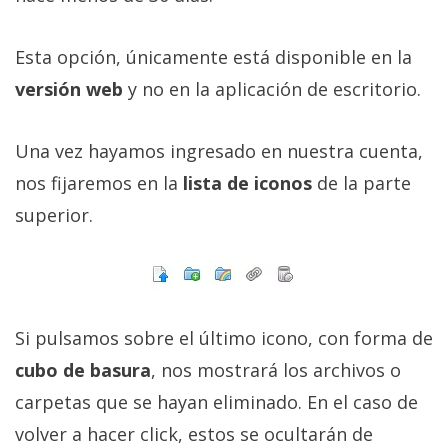
Más
temas
Esta opción, únicamente está disponible en la
versión web
y no en la aplicación de escritorio.
Sorteos
Una vez hayamos ingresado en nuestra cuenta,
Foros
nos fijaremos en la
lista de iconos
de la parte
Contacto
superior.
/
Sobre
nosotros
/
Publicidad
Si pulsamos sobre el último icono, con forma de
/
cubo de basura
, nos mostrará los archivos o
Cambiar
carpetas que se hayan eliminado. En el caso de
opciones
volver a hacer click, estos se ocultarán de
de