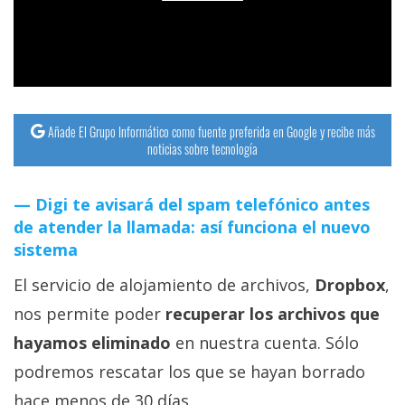
streaming
Operadores
Trucos
y
Añade El Grupo Informático como fuente preferida en Google y recibe más
noticias sobre tecnología
Tutoriales
Digi te avisará del spam telefónico antes
Ciberseguridad
de atender la llamada: así funciona el nuevo
sistema
Sistemas
El servicio de alojamiento de archivos,
Dropbox
,
operativos
nos permite poder
recuperar los archivos que
Profesional
hayamos eliminado
en nuestra cuenta. Sólo
podremos rescatar los que se hayan borrado
+
hace menos de 30 días.