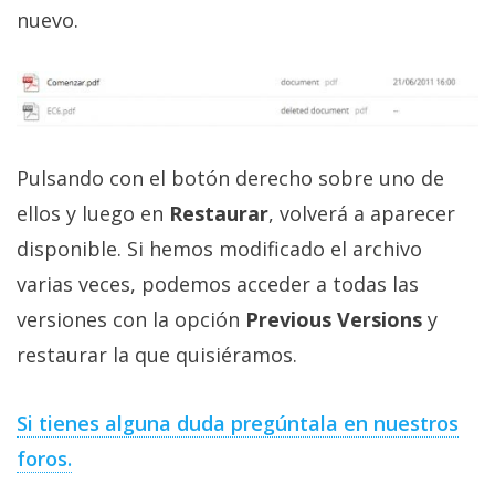
privacidad
nuevo.
/
Aviso
Legal
El medio de
Pulsando con el botón derecho sobre uno de
comunicación
digital donde
ellos y luego en
Restaurar
, volverá a aparecer
encontrarás
disponible. Si hemos modificado el archivo
todas las
noticias sobre
varias veces, podemos acceder a todas las
tecnología,
móviles,
versiones con la opción
Previous Versions
y
ordenadores,
apps,
restaurar la que quisiéramos.
informática,
videojuegos,
comparativas,
Si tienes alguna duda pregúntala en nuestros
trucos y
foros.
tutoriales.