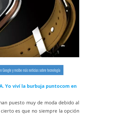
n Google y recibe más noticias sobre tecnología
 IA. Yo viví la burbuja puntocom en
se han puesto muy de moda debido al
cierto es que no siempre la opción