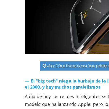
streaming
Operadores
Trucos
y
Tutoriales
Ciberseguridad
Añade El Grupo Informático como fuente preferida e
Sistemas
operativos
El "big tech" niega la burbuja de la
el 2000, y hay muchos paralelismos
Profesional
A día de hoy los relojes inteligentes 
modelo que ha lanzando Apple, pero lo 
+