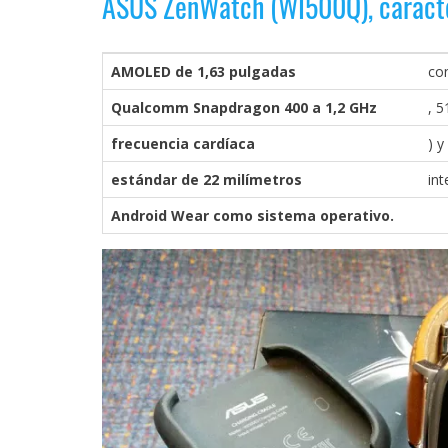
ASUS ZenWatch (WI500Q), caracte
Legal
El medio de
AMOLED de 1,63 pulgadas
con
comunicación
digital donde
Qualcomm Snapdragon 400 a 1,2 GHz
, 
encontrarás
todas las
frecuencia cardíaca
) y
noticias sobre
tecnología,
estándar de 22 milímetros
int
móviles,
ordenadores,
Android Wear como sistema operativo.
apps,
informática,
videojuegos,
comparativas,
trucos y
tutoriales.
El Grupo
Informático
(CC) 2006-
2026.
Algunos
derechos