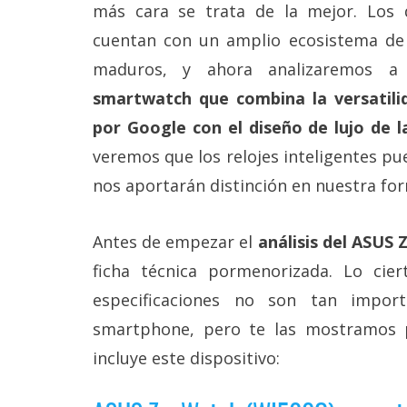
Más
más cara se trata de la mejor. Los 
temas
cuentan con un amplio ecosistema de 
maduros, y ahora analizaremos 
Sorteos
smartwatch que combina la versatili
por Google con el diseño de lujo de 
Foros
veremos que los relojes inteligentes pu
nos aportarán distinción en nuestra for
Contacto
/
Sobre
Antes de empezar el
análisis del ASUS
nosotros
/
ficha técnica pormenorizada. Lo ci
Publicidad
/
especificaciones no son tan impo
Cambiar
smartphone, pero te las mostramos
opciones
de
incluye este dispositivo:
privacidad
/
Aviso