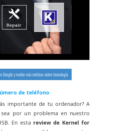
n Google y recibe más noticias sobre tecnología
número de teléfono
ás importante de tu ordenador? A
a sea por un problema en nuestro
USB. En esta
review de Kernel for