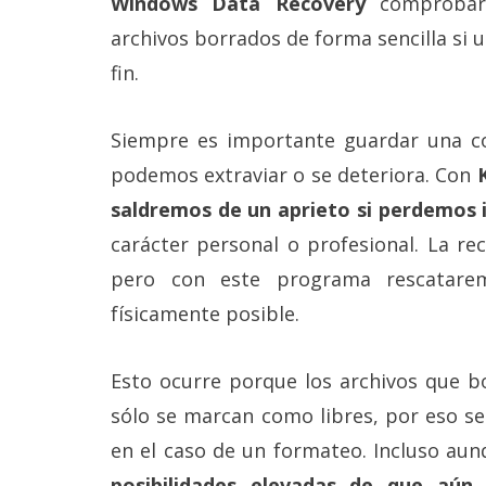
Windows Data Recovery
comprobará
Más
archivos borrados de forma sencilla si
temas
fin.
Sorteos
Siempre es importante guardar una co
Foros
podemos extraviar o se deteriora. Con
saldremos de un aprieto si perdemos
Contacto
carácter personal o profesional. La re
/
Sobre
pero con este programa rescatare
nosotros
físicamente posible.
/
Publicidad
/
Cambiar
Esto ocurre porque los archivos que b
opciones
sólo se marcan como libres, por eso s
de
privacidad
en el caso de un formateo. Incluso aun
/
Aviso
posibilidades elevadas de que aún 