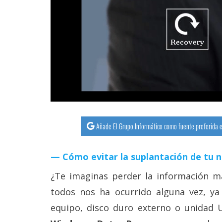
streaming
Operadores
Trucos
y
Tutoriales
Ciberseguridad
Añade El Grupo Informático como fuente preferida e
Sistemas
Cómo evitar la suplantación de tu 
operativos
¿Te imaginas perder la información m
Profesional
todos nos ha ocurrido alguna vez, y
equipo, disco duro externo o unidad 
+