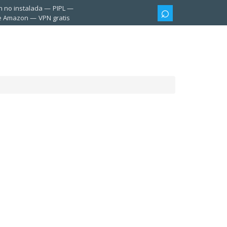
n no instalada
PIPL
te Amazon
VPN gratis