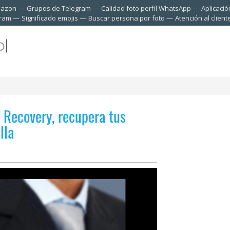
mazon
Grupos de Telegram
Calidad foto perfil WhatsApp
Aplicació
gram
Significado emojis
Buscar persona por foto
Atención al clien
 Recovery, recupera tus
lla