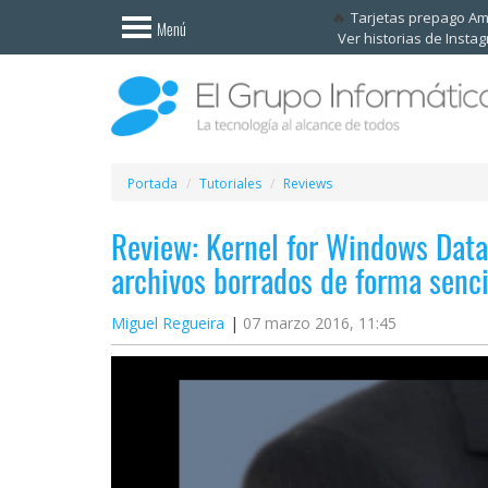
Invitado
Tarjetas prepago A
Menú
Ver historias de Insta
Iniciar
sesión /
Registrarse
Esenciales
Móviles
Portada
Tutoriales
Reviews
Review: Kernel for Windows Data
Ofertas
archivos borrados de forma senci
Apps
Miguel Regueira
07 marzo 2016, 11:45
Redes
sociales
Plataformas