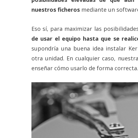
Legal
nuestros ficheros
mediante un software
El medio de
comunicación
Eso sí, para maximizar las posibilidad
digital donde
encontrarás
de usar el equipo hasta que se realic
todas las
supondría una buena idea instalar Ke
noticias sobre
tecnología,
otra unidad. En cualquier caso, nuestr
móviles,
ordenadores,
enseñar cómo usarlo de forma correcta
apps,
informática,
videojuegos,
comparativas,
trucos y
tutoriales.
El Grupo
Informático
(CC) 2006-
2026.
Algunos
derechos