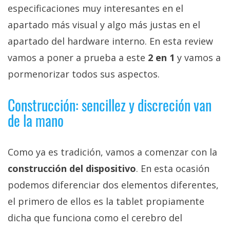
privacidad
especificaciones muy interesantes en el
/
apartado más visual y algo más justas en el
Aviso
apartado del hardware interno. En esta review
Legal
vamos a poner a prueba a este
2 en 1
y vamos a
pormenorizar todos sus aspectos.
El medio de
comunicación
digital donde
Construcción: sencillez y discreción van
encontrarás
todas las
de la mano
noticias sobre
tecnología,
móviles,
Como ya es tradición, vamos a comenzar con la
ordenadores,
apps,
construcción del dispositivo
. En esta ocasión
informática,
videojuegos,
podemos diferenciar dos elementos diferentes,
comparativas,
el primero de ellos es la tablet propiamente
trucos y
tutoriales.
dicha que funciona como el cerebro del