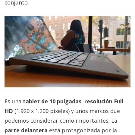
El Grupo
conjunto.
Informático
(CC) 2006-
2026.
Algunos
derechos
reservados
.
Es una
tablet de 10 pulgadas
,
resolución Full
HD
(1.920 x 1.200 píxeles) y unos marcos que
podemos considerar como importantes. La
parte delantera
está protagonizada por la