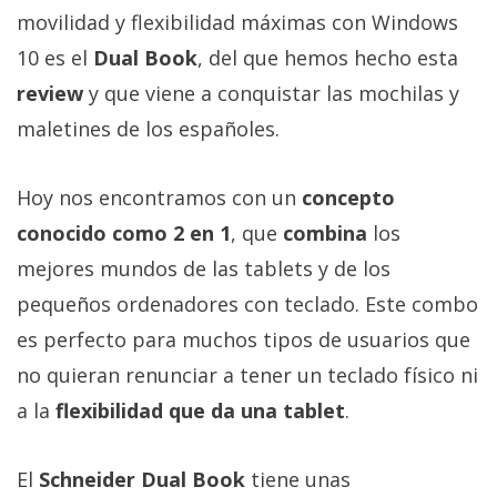
Más
movilidad y flexibilidad máximas con Windows
temas
10 es el
Dual Book
, del que hemos hecho esta
review
y que viene a conquistar las mochilas y
Sorteos
maletines de los españoles.
Foros
Hoy nos encontramos con un
concepto
conocido como 2 en 1
, que
combina
los
Contacto
/
mejores mundos de las tablets y de los
Sobre
pequeños ordenadores con teclado. Este combo
nosotros
es perfecto para muchos tipos de usuarios que
/
Publicidad
no quieran renunciar a tener un teclado físico ni
/
a la
flexibilidad que da una tablet
.
Cambiar
opciones
El
Schneider Dual Book
tiene unas
de