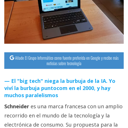
streaming
Operadores
Trucos
y
Tutoriales
Añade El Grupo Informático como fuente preferida en Google y recibe más
noticias sobre tecnología
Ciberseguridad
El "big tech" niega la burbuja de la IA. Yo
Sistemas
viví la burbuja puntocom en el 2000, y hay
operativos
muchos paralelismos
Schneider
es una marca francesa con un amplio
Profesional
recorrido en el mundo de la tecnología y la
+
electrónica de consumo. Su propuesta para la