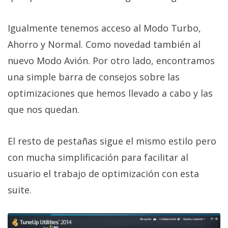
privacidad
/
Igualmente tenemos acceso al Modo Turbo,
Aviso
Ahorro y Normal. Como novedad también al
Legal
nuevo Modo Avión. Por otro lado, encontramos
El medio de
una simple barra de consejos sobre las
comunicación
optimizaciones que hemos llevado a cabo y las
digital donde
encontrarás
que nos quedan.
todas las
noticias sobre
tecnología,
El resto de pestañas sigue el mismo estilo pero
móviles,
ordenadores,
con mucha simplificación para facilitar al
apps,
informática,
usuario el trabajo de optimización con esta
videojuegos,
suite.
comparativas,
trucos y
tutoriales.