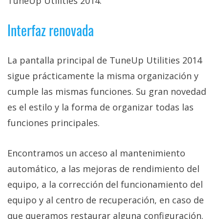
TuneUp Utilities 2014.
Más
temas
Interfaz renovada
Sorteos
La pantalla principal de TuneUp Utilities 2014
Foros
sigue prácticamente la misma organización y
cumple las mismas funciones. Su gran novedad
Contacto
es el estilo y la forma de organizar todas las
/
funciones principales.
Sobre
nosotros
/
Encontramos un acceso al mantenimiento
Publicidad
automático, a las mejoras de rendimiento del
/
equipo, a la corrección del funcionamiento del
Cambiar
equipo y al centro de recuperación, en caso de
opciones
de
que queramos restaurar alguna configuración.