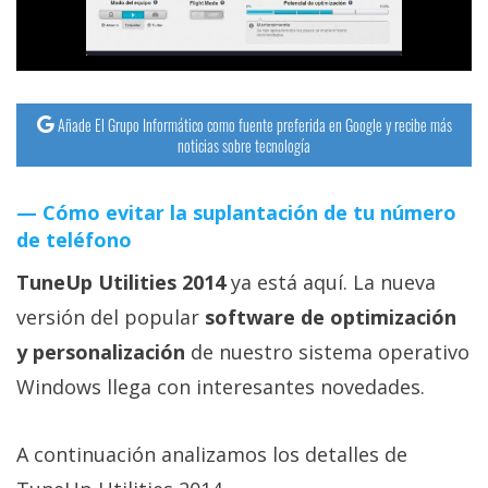
streaming
Operadores
Añade El Grupo Informático como fuente preferida en Google y recibe más
Trucos
noticias sobre tecnología
y
Tutoriales
Cómo evitar la suplantación de tu número
de teléfono
Ciberseguridad
TuneUp Utilities 2014
ya está aquí. La nueva
Sistemas
versión del popular
software de optimización
operativos
y personalización
de nuestro sistema operativo
Windows llega con interesantes novedades.
Profesional
A continuación analizamos los detalles de
+