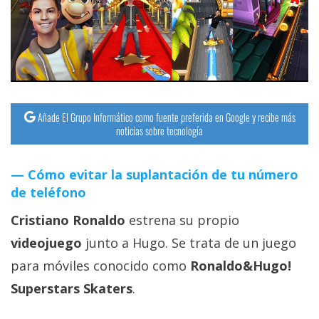
streaming
Operadores
Trucos
y
Añade El Grupo Informático como fuente preferida en Google y recibe más
Tutoriales
noticias sobre tecnología
Ciberseguridad
Cómo evitar la suplantación de tu número
de teléfono
Sistemas
Cristiano Ronaldo
estrena su propio
operativos
videojuego
junto a Hugo. Se trata de un juego
Profesional
para móviles conocido como
Ronaldo&Hugo!
Superstars Skaters
.
+