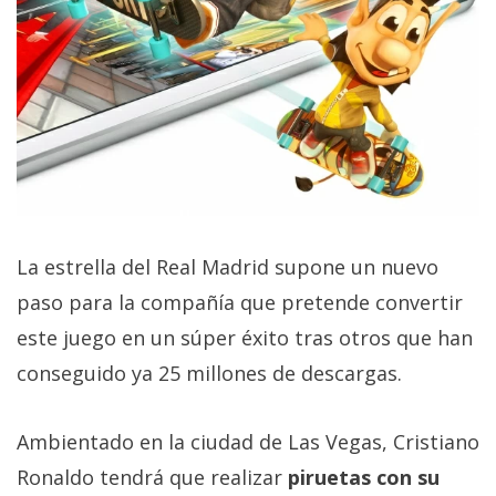
privacidad
/
Aviso
Legal
El medio de
comunicación
digital donde
encontrarás
todas las
La estrella del Real Madrid supone un nuevo
noticias sobre
tecnología,
paso para la compañía que pretende convertir
móviles,
ordenadores,
este juego en un súper éxito tras otros que han
apps,
conseguido ya 25 millones de descargas.
informática,
videojuegos,
comparativas,
trucos y
Ambientado en la ciudad de Las Vegas, Cristiano
tutoriales.
Ronaldo tendrá que realizar
piruetas con su