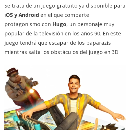
Más
Se trata de un juego gratuito ya disponible para
temas
iOS y Android
en el que comparte
protagonismo con
Hugo
, un personaje muy
Sorteos
popular de la televisión en los años 90. En este
juego tendrá que escapar de los paparazis
Foros
mientras salta los obstáculos del juego en 3D.
Contacto
/
Sobre
nosotros
/
Publicidad
/
Cambiar
opciones
de