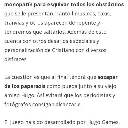
El Grupo
monopatín para esquivar todos los obstáculos
Informático
(CC) 2006-
que se le presentan. Tanto limusinas, taxis,
2026.
Algunos
tranvías y otros aparecen de repente y
derechos
reservados
.
tendremos que saltarlos. Además de esto
cuenta con otros desafíos especiales y
personalización de Cristiano con diversos
disfraces.
La cuestión es que al final tendrá que
escapar
de los paparazis
como pueda junto a su viejo
amigo Hugo. Así evitará que los periodistas y
fotógrafos consigan alcanzarle.
El juego ha sido desarrollado por Hugo Games,