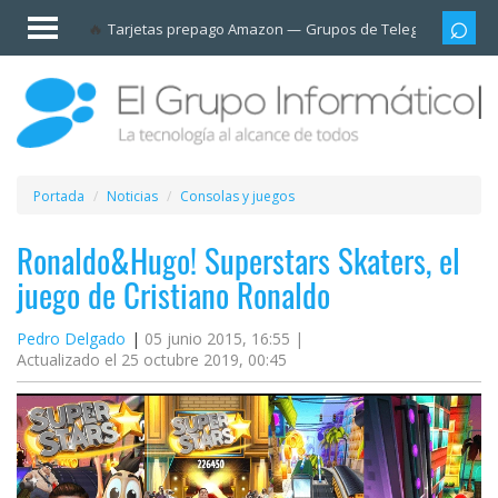
Invitado
Tarjetas prepago Amazon
Grupos de Telegram
Cali
Iniciar
sesión /
Registrarse
Esenciales
Móviles
Portada
Noticias
Consolas y juegos
Ofertas
Ronaldo&Hugo! Superstars Skaters, el
juego de Cristiano Ronaldo
Apps
Pedro Delgado
05 junio 2015, 16:55 |
Actualizado el 25 octubre 2019, 00:45
Redes
sociales
Plataformas