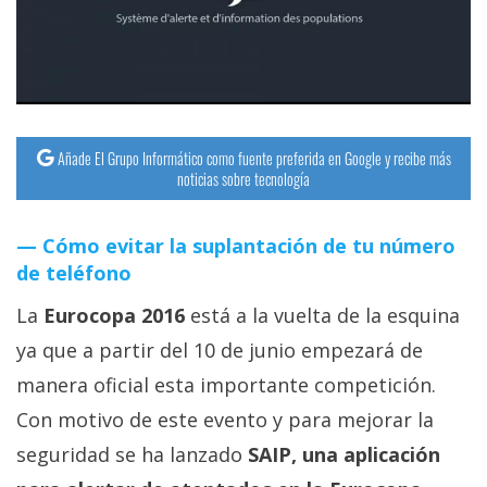
streaming
Operadores
Trucos
y
Añade El Grupo Informático como fuente preferida en Google y recibe más
noticias sobre tecnología
Tutoriales
Cómo evitar la suplantación de tu número
Ciberseguridad
de teléfono
Sistemas
La
Eurocopa 2016
está a la vuelta de la esquina
operativos
ya que a partir del 10 de junio empezará de
manera oficial esta importante competición.
Profesional
Con motivo de este evento y para mejorar la
seguridad se ha lanzado
SAIP, una aplicación
+