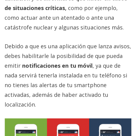
privacidad
de situaciones críticas,
como por ejemplo,
/
como actuar ante un atentado o ante una
Aviso
Legal
catástrofe nuclear y algunas situaciones más.
El medio de
Debido a que es una aplicación que lanza avisos,
comunicación
debes habilitarle la posibilidad de que pueda
digital donde
encontrarás
emitir
notificaciones en tu móvil
, ya que de
todas las
noticias sobre
nada servirá tenerla instalada en tu teléfono si
tecnología,
no tienes las alertas de tu smartphone
móviles,
ordenadores,
activadas, además de haber activado tu
apps,
informática,
localización.
videojuegos,
comparativas,
trucos y
tutoriales.