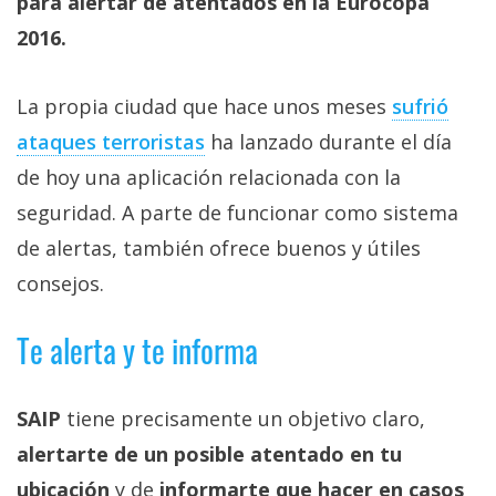
para alertar de atentados en la Eurocopa
Más
2016.
temas
La propia ciudad que hace unos meses
sufrió
Sorteos
ataques terroristas
ha lanzado durante el día
Foros
de hoy una aplicación relacionada con la
seguridad. A parte de funcionar como sistema
Contacto
de alertas, también ofrece buenos y útiles
/
consejos.
Sobre
nosotros
Te alerta y te informa
/
Publicidad
/
SAIP
tiene precisamente un objetivo claro,
Cambiar
alertarte de un posible atentado en tu
opciones
de
ubicación
y de
informarte que hacer en casos