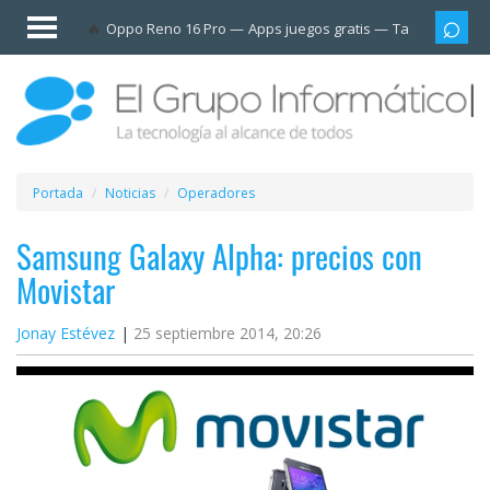
Invitado
Oppo Reno 16 Pro
Apps juegos gratis
Tarjetas prep
Iniciar
sesión /
Registrarse
Esenciales
Móviles
Portada
Noticias
Operadores
Ofertas
Samsung Galaxy Alpha: precios con
Movistar
Apps
Jonay Estévez
25 septiembre 2014, 20:26
Redes
sociales
Plataformas