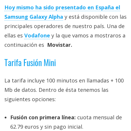
Más
Hoy mismo ha sido presentado en España el
temas
Samsung Galaxy Alpha
y está disponible con las
principales operadores de nuestro país. Una de
Sorteos
ellas es
Vodafone
y la que vamos a mostraros a
continuación es
Movistar.
Foros
Tarifa Fusión Mini
Contacto
/
Sobre
La tarifa incluye 100 minutos en llamadas + 100
nosotros
Mb de datos. Dentro de ésta tenemos las
/
Publicidad
siguientes opciones:
/
Cambiar
Fusión con primera línea:
cuota mensual de
opciones
62.79 euros y sin pago inicial.
de