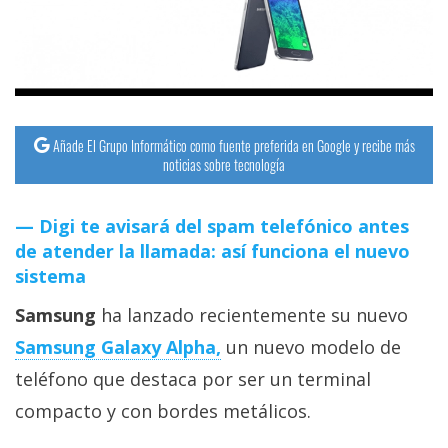
streaming
Operadores
Trucos
y
Añade El Grupo Informático como fuente preferida en Google y recibe más
noticias sobre tecnología
Tutoriales
Digi te avisará del spam telefónico antes
Ciberseguridad
de atender la llamada: así funciona el nuevo
sistema
Sistemas
Samsung
ha lanzado recientemente su nuevo
operativos
Samsung Galaxy Alpha,
un nuevo modelo de
Profesional
teléfono que destaca por ser un terminal
compacto y con bordes metálicos.
+