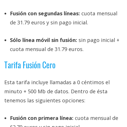
privacidad
/
Fusión con segundas líneas:
cuota mensual
Aviso
de 31.79 euros y sin pago inicial.
Legal
Sólo línea móvil sin fusión:
sin pago inicial +
El medio de
comunicación
cuota mensual de 31.79 euros.
digital donde
encontrarás
Tarifa Fusión Cero
todas las
noticias sobre
tecnología,
móviles,
Esta tarifa incluye llamadas a 0 céntimos el
ordenadores,
apps,
minuto + 500 Mb de datos. Dentro de ésta
informática,
tenemos las siguientes opciones:
videojuegos,
comparativas,
trucos y
tutoriales.
Fusión con primera línea:
cuota mensual de