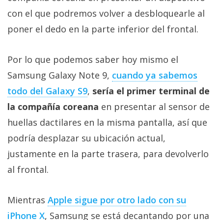
Más
con el que podremos volver a desbloquearle al
temas
poner el dedo en la parte inferior del frontal.
Sorteos
Por lo que podemos saber hoy mismo el
Samsung Galaxy Note 9,
cuando ya sabemos
Foros
todo del Galaxy S9
,
sería el primer terminal de
Contacto
la compañía coreana
en presentar al sensor de
/
huellas dactilares en la misma pantalla, así que
Sobre
podría desplazar su ubicación actual,
nosotros
/
justamente en la parte trasera, para devolverlo
Publicidad
al frontal.
/
Cambiar
Mientras
Apple sigue por otro lado con su
opciones
de
iPhone X
, Samsung se está decantando por una