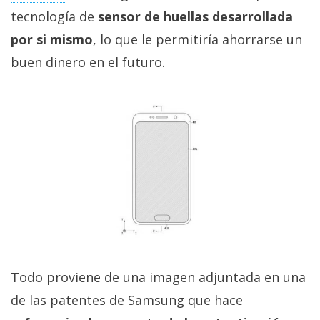
privacidad
tecnología de
sensor de huellas desarrollada
/
por si mismo
, lo que le permitiría ahorrarse un
Aviso
buen dinero en el futuro.
Legal
El medio de
comunicación
digital donde
encontrarás
todas las
noticias sobre
tecnología,
móviles,
ordenadores,
apps,
informática,
videojuegos,
comparativas,
Todo proviene de una imagen adjuntada en una
trucos y
tutoriales.
de las patentes de Samsung que hace