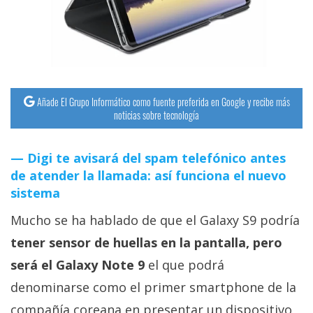
streaming
Operadores
Trucos
y
Añade El Grupo Informático como fuente preferida en Google y recibe más
noticias sobre tecnología
Tutoriales
Digi te avisará del spam telefónico antes
Ciberseguridad
de atender la llamada: así funciona el nuevo
sistema
Sistemas
Mucho se ha hablado de que el Galaxy S9 podría
operativos
tener sensor de huellas en la pantalla, pero
Profesional
será el Galaxy Note 9
el que podrá
denominarse como el primer smartphone de la
+
compañía coreana en presentar un dispositivo