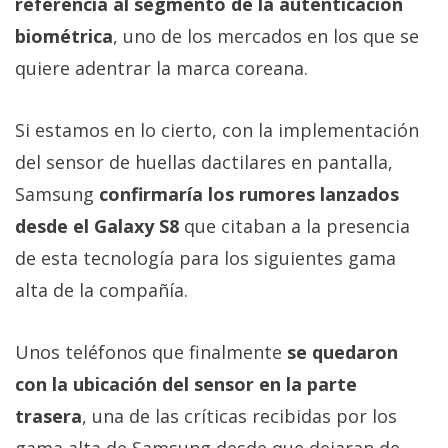
referencia al segmento de la autenticación
El Grupo
Informático
biométrica
, uno de los mercados en los que se
(CC) 2006-
2026.
Algunos
quiere adentrar la marca coreana.
derechos
reservados
.
Si estamos en lo cierto, con la implementación
del sensor de huellas dactilares en pantalla,
Samsung
confirmaría los rumores lanzados
desde el Galaxy S8
que citaban a la presencia
de esta tecnología para los siguientes gama
alta de la compañía.
Unos teléfonos que finalmente
se quedaron
con la ubicación del sensor en la parte
trasera
, una de las críticas recibidas por los