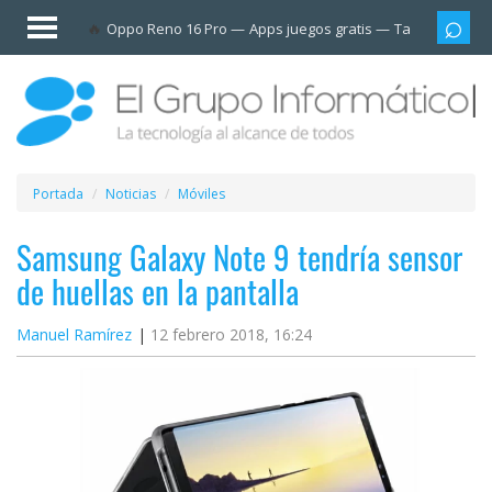
Invitado
Oppo Reno 16 Pro
Apps juegos gratis
Tarjetas prep
Iniciar
sesión /
Registrarse
Esenciales
Móviles
Portada
Noticias
Móviles
Ofertas
Samsung Galaxy Note 9 tendría sensor
de huellas en la pantalla
Apps
Manuel Ramírez
12 febrero 2018, 16:24
Redes
sociales
Plataformas