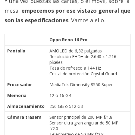
Y una vez puestas las cartas, o el móvil, sobre la
mesa,
empecemos por ese vistazo general que
son las especificaciones
. Vamos a ello.
Oppo Reno 16 Pro
Pantalla
AMOLED de 6,32 pulgadas
Resolución FHD+ de 2.640 x 1.216
píxeles
Tasa de refresco a 144 Hz
Cristal de protección Crystal Guard
Procesador
MediaTek Dimensity 8550 Super
Memoria
12 o 16 GB
Almacenamiento
256 GB o 512 GB
Cámara trasera
Sensor principal de 200 MP f/1.8
Sensor ultra gran angular de 50 MP
f/2.0
Teleobjetivo de 50 MP f/2.8