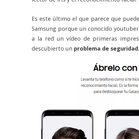
Legal
Es este último el que parece que puede
El medio de
comunicación
Samsung porque un conocido youtuber
digital donde
encontrarás
a la red un vídeo de primeras impre
todas las
descubierto un
problema de seguridad
noticias sobre
tecnología,
móviles,
ordenadores,
apps,
informática,
videojuegos,
comparativas,
trucos y
tutoriales.
El Grupo
Informático
(CC) 2006-
2026.
Algunos
derechos