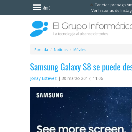
Invitado
Tarjetas prepago A
Menú
Ver historias de Insta
Iniciar
sesión /
Registrarse
Esenciales
Móviles
Portada
Noticias
Móviles
Samsung Galaxy S8 se puede des
Ofertas
Jonay Estévez
30 marzo 2017, 11:06
Apps
Redes
sociales
Plataformas