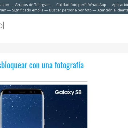
mazon
Grupos de Telegram
Calidad foto perfil WhatsApp
Aplicació
gram
Significado emojis
Buscar persona por foto
Atención al clien
bloquear con una fotografía