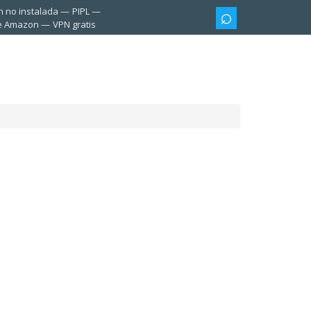
n no instalada
PIPL
te Amazon
VPN gratis