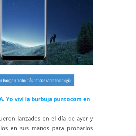
n Google y recibe más noticias sobre tecnología
 IA. Yo viví la burbuja puntocom en
eron lanzados en el día de ayer y
rlos en sus manos para probarlos