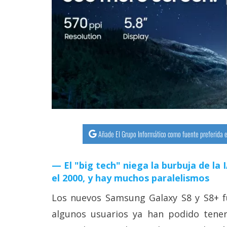
streaming
Operadores
Trucos
y
Tutoriales
Ciberseguridad
Añade El Grupo Informático como fuente preferida e
Sistemas
operativos
El "big tech" niega la burbuja de la
el 2000, y hay muchos paralelismos
Profesional
Los nuevos Samsung Galaxy S8 y S8+ fu
algunos usuarios ya han podido tene
+