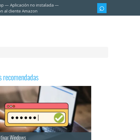
pp
Aplicación no instalada
ón al cliente Amazon
as recomendadas
tivar Windows