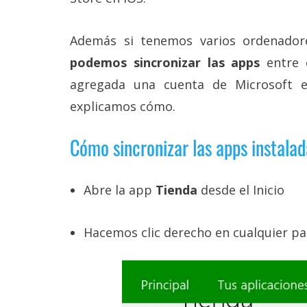
Más
temas
Además si tenemos varios ordenador
podemos sincronizar las apps
entre e
Sorteos
agregada una cuenta de Microsoft 
explicamos cómo.
Foros
Cómo sincronizar las apps instala
Contacto
/
Sobre
nosotros
Abre la app
Tienda
desde el Inicio
/
Publicidad
/
Hacemos clic derecho en cualquier pa
Cambiar
opciones
de
privacidad
/
Aviso