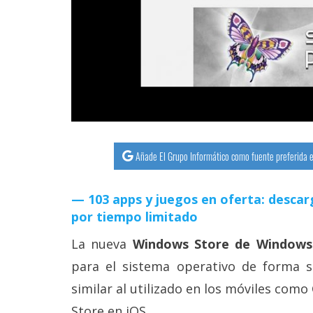
streaming
Operadores
Trucos
y
Tutoriales
Añade El Grupo Informático como fuente preferida e
Ciberseguridad
103 apps y juegos en oferta: descar
Sistemas
por tiempo limitado
operativos
La nueva
Windows Store de Windows
Profesional
para el sistema operativo de forma se
similar al utilizado en los móviles com
+
Store en iOS.