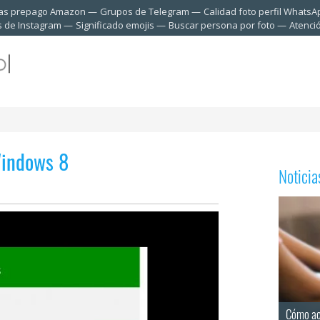
tas prepago Amazon
Grupos de Telegram
Calidad foto perfil WhatsA
s de Instagram
Significado emojis
Buscar persona por foto
Atenci
Windows 8
Notici
Cómo ac