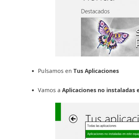
Legal
El medio de
comunicación
digital donde
encontrarás
todas las
noticias sobre
tecnología,
móviles,
ordenadores,
Pulsamos en
Tus Aplicaciones
apps,
informática,
videojuegos,
Vamos a
Aplicaciones no instaladas 
comparativas,
trucos y
tutoriales.
El Grupo
Informático
(CC) 2006-
2026.
Algunos
derechos