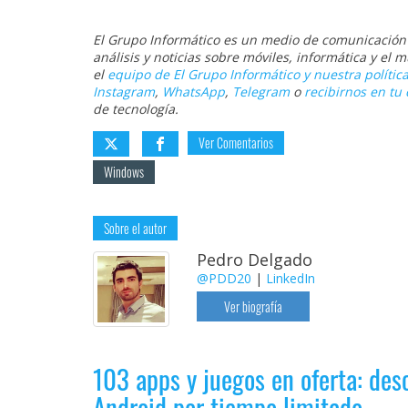
El Grupo Informático es un medio de comunicación d
análisis y noticias sobre móviles, informática y el
el
equipo de El Grupo Informático y nuestra política
Instagram
,
WhatsApp
,
Telegram
o
recibirnos en tu 
de tecnología.
Ver Comentarios
Windows
Sobre el autor
Pedro Delgado
@PDD20
|
LinkedIn
Ver biografía
103 apps y juegos en oferta: des
Android por tiempo limitado