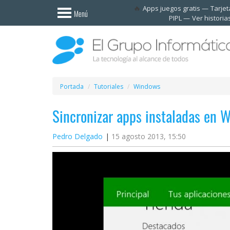
Invitado
Apps juegos gratis
Tarje
Menú
PIPL
Ver historia
Iniciar
sesión /
Registrarse
Esenciales
Móviles
Portada
Tutoriales
Windows
Sincronizar apps instaladas en 
Ofertas
Pedro Delgado
15 agosto 2013, 15:50
Apps
Redes
sociales
Plataformas