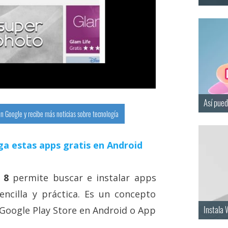
Así pued
n Google y recibe más noticias sobre tecnología
ga estas apps gratis en Android
 8
permite buscar e instalar apps
ncilla y práctica. Es un concepto
Instala
o Google Play Store en Android o App