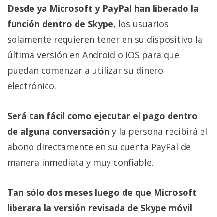
El Grupo
Desde ya Microsoft y PayPal han liberado la
Informático
(CC) 2006-
función dentro de Skype
, los usuarios
2026.
Algunos
solamente requieren tener en su dispositivo la
derechos
reservados
.
última versión en Android o iOS para que
puedan comenzar a utilizar su dinero
electrónico.
Será tan fácil como ejecutar el pago dentro
de alguna conversación
y la persona recibirá el
abono directamente en su cuenta PayPal de
manera inmediata y muy confiable.
Tan sólo dos meses luego de que Microsoft
liberara la versión revisada de Skype móvil