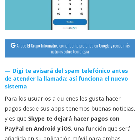
streaming
Operadores
Trucos
y
Añade El Grupo Informático como fuente preferida en Google y recibe más
noticias sobre tecnología
Tutoriales
Digi te avisará del spam telefónico antes
Ciberseguridad
de atender la llamada: así funciona el nuevo
sistema
Sistemas
Para los usuarios a quienes les gusta hacer
operativos
pagos desde sus apps tenemos buenas noticias,
Profesional
y es que
Skype te dejará hacer pagos con
PayPal en Android y iOS
, una función que será
+
añadida en su aplicación móvil para ambas