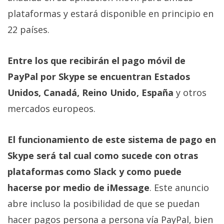
Más
plataformas y estará disponible en principio en
temas
22 países.
Sorteos
Entre los que recibirán el pago móvil de
PayPal por Skype se encuentran Estados
Foros
Unidos, Canadá, Reino Unido, España
y otros
Contacto
mercados europeos.
/
Sobre
El funcionamiento de este sistema de pago en
nosotros
Skype será tal cual como sucede con otras
/
Publicidad
plataformas como Slack y como puede
/
hacerse por medio de iMessage
. Este anuncio
Cambiar
abre incluso la posibilidad de que se puedan
opciones
de
hacer pagos persona a persona vía PayPal, bien