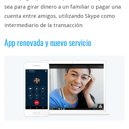
privacidad
sea para girar dinero a un familiar o pagar una
/
cuenta entre amigos, utilizando Skype como
Aviso
intermediario de la transacción.
Legal
App renovada y nuevo servicio
El medio de
comunicación
digital donde
encontrarás
todas las
noticias sobre
tecnología,
móviles,
ordenadores,
apps,
informática,
videojuegos,
comparativas,
trucos y
tutoriales.