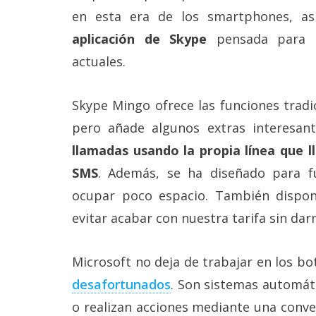
Más
en esta era de los smartphones, a
temas
aplicación de Skype
pensada para i
actuales.
Sorteos
Skype Mingo ofrece las funciones trad
Foros
pero añade algunos extras interesan
Contacto
llamadas usando la propia línea que l
/
SMS
. Además, se ha diseñado para f
Sobre
nosotros
ocupar poco espacio. También dispo
/
Publicidad
evitar acabar con nuestra tarifa sin dar
/
Cambiar
opciones
Microsoft no deja de trabajar en los bo
de
privacidad
desafortunados
. Son sistemas automát
/
o realizan acciones mediante una conve
Aviso