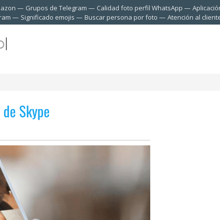
mazon
Grupos de Telegram
Calidad foto perfil WhatsApp
Aplicació
gram
Significado emojis
Buscar persona por foto
Atención al clien
n de Skype