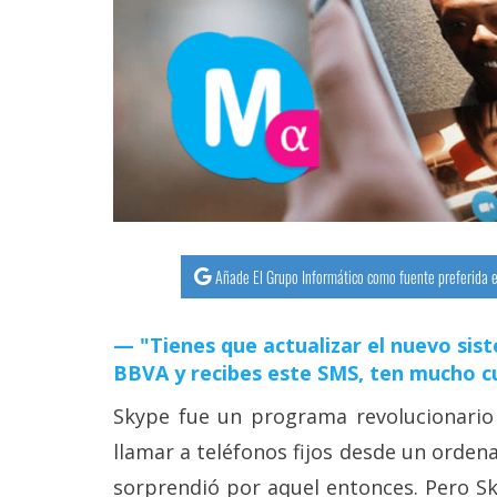
streaming
Operadores
Trucos
y
Tutoriales
Ciberseguridad
Añade El Grupo Informático como fuente preferida e
Sistemas
"Tienes que actualizar el nuevo sist
operativos
BBVA y recibes este SMS, ten mucho c
Profesional
Skype fue un programa revolucionario
llamar a teléfonos fijos desde un orden
+
sorprendió por aquel entonces. Pero S