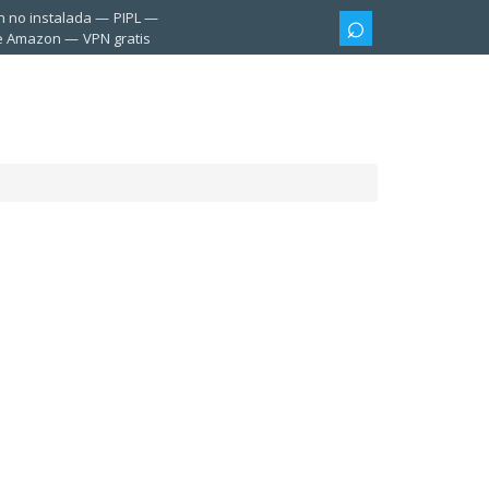
n no instalada
PIPL
te Amazon
VPN gratis