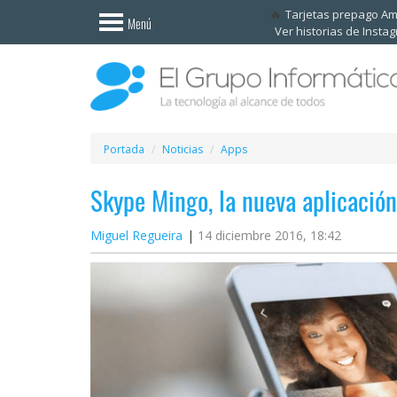
Invitado
Tarjetas prepago A
Menú
Ver historias de Insta
Iniciar
sesión /
Registrarse
Esenciales
Móviles
Portada
Noticias
Apps
Skype Mingo, la nueva aplicació
Ofertas
Miguel Regueira
14 diciembre 2016, 18:42
Apps
Redes
sociales
Plataformas