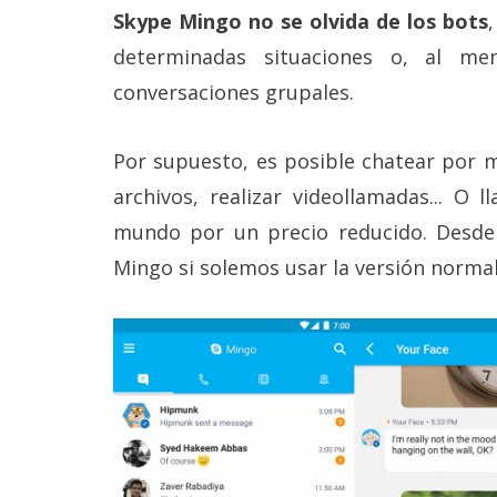
Legal
Skype Mingo no se olvida de los bots
determinadas situaciones o, al me
El medio de
conversaciones grupales.
comunicación
digital donde
encontrarás
todas las
Por supuesto, es posible chatear por m
noticias sobre
archivos, realizar videollamadas... O 
tecnología,
móviles,
mundo por un precio reducido. Desde 
ordenadores,
apps,
Mingo si solemos usar la versión normal
informática,
videojuegos,
comparativas,
trucos y
tutoriales.
El Grupo
Informático
(CC) 2006-
2026.
Algunos
derechos